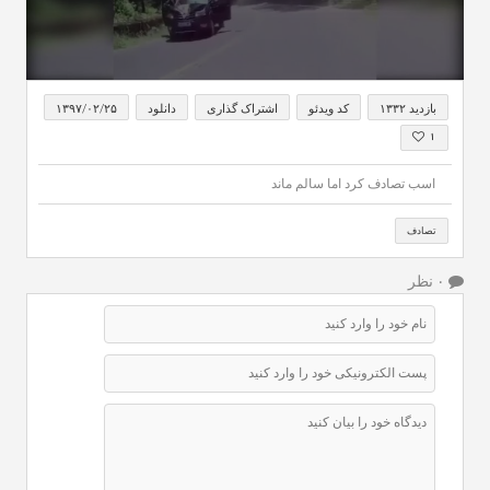
0
seconds
بازدید ۱۳۳۲
کد ویدئو
اشتراک گذاری
دانلود
۱۳۹۷/۰۲/۲۵
of
22
۱
seconds
اسب تصادف کرد اما سالم ماند
تصادف
۰ نظر