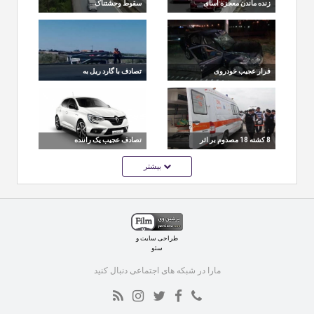
زنده ماندن معجزه آسای
سقوط وحشتناک
اسکوترسوار ناشی پس
خودروی سواری به
از دو تصادف !
پرتگاه ۸۰ متری حاشیه
بزرگراه
فرار عجیب خودروی
تصادف با گارد ریل به
وانت پراید پس از
دلیل خواب آلودگی حین
تصادف از صحنه ی حادثه !
رانندگی !
8 کشته 18 مصدوم بر اثر
تصادف عجیب یک راننده
تصادف کامیون و
زن چینی که همه را شوکه
بیشتر
مینی‌بوس در گلستان!!
کرد!!
طراحی سایت
و
سئو
مارا در شبکه های اجتماعی دنبال کنید