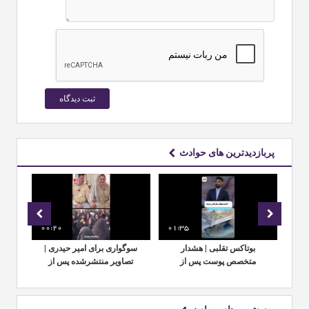
پربازدیدترین های حوادث
00:20
01:35
00:
مل
بوتاکس تقلبی | هشدار
سوگواری برای امیر حیدری |
لحظ
له
متخصص پوست پس از
تصاویر منتشرشده پس از
ژاپ
کشف ۱۵ هزار قلم در
درگذشت داماد جوان قمی
زعفرانیه