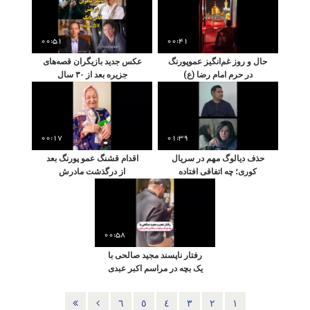
00:51
00:41
حال و روز غم‌انگیز عموپورنگ
عکس جدید بازیگران قصه‌های
در حرم امام رضا (ع)
جزیره بعد از ۳۰ سال
00:17
01:39
حذف دیالوگ مهم در سریال
اقدام قشنگ عمو پورنگ بعد
کوری؛ چه اتفاقی افتاده
از درگذشت مادرش
است؟
00:58
رفتار ناپسند مجید صالحی با
یک بچه در مراسم اکبر عبدی
٦
٥
٤
٣
٢
١