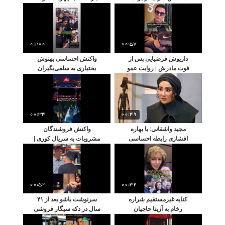
شبکه سه
مهدی پاکدل و شباهت به جرج
کلونی
00:57
01:00
داریوش فرضیایی پس از
واکنش احساسی بهنوش
فوت مادرش | روایت عمو
بختیاری به سلفی‌بگیران
پورنگ از دلتنگی و زندگی
00:34
00:49
واکنش فروشندگان
مجید واشقانی: با بهاره
مشروبات به سریال کوری |
افشاری رابطه احساسی
ادعای کاظم دانشی
نداشتم
00:52
00:32
کنایه غیرمستقیم شراره
سرنوشت باشو بعد از ۴۱
رخام به آزیتا حاجیان
سال در دکه سیگار فروشی