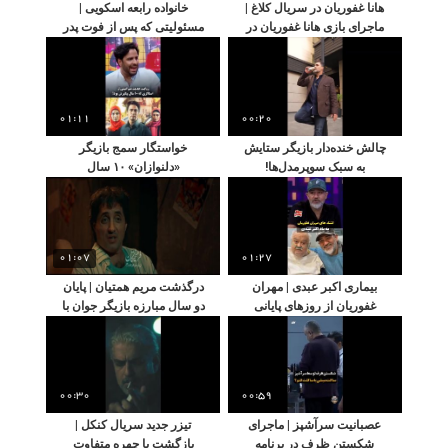
هانا غفوریان در سریال کلاغ |
خانواده رابعه اسکویی |
ماجرای بازی هانا غفوریان در
مسئولیتی که پس از فوت پدر
اثر جدید محمدحسین مهدویان
و مادرش برعهده گرفت
01:11
00:20
چالش خنده‌دار بازیگر ستایش
خواستگار سمج بازیگر
به سبک سوپرمدل‌ها!
«دلنوازان» ۱۰ سال
دست‌بردار نبود
01:07
01:27
بیماری اکبر عبدی | مهران
درگذشت مریم همتیان | پایان
غفوریان از روزهای پایانی
دو سال مبارزه بازیگر جوان با
زندگی این بازیگر گفت
سرطان
00:30
00:59
عصبانیت سرآشپز | ماجرای
تیزر جدید سریال کنکل |
شکستن ظرف در برنامه
بازگشت با چهره متفاوت