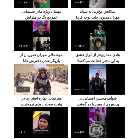
00:20
00:42
سکانس مخ‌زنی به سبک
مهمان ویژه مادر سینمایی
مهران مدیری جلب توجه کرد!
عمو پورنگ در منزلش
01:04
00:48
هادی حجازی‌فر از ابراز عشق
خوشحالی مهران غفوریان از
به این دختر خجالت می‌کشد!
بازیگر شدن دخترش هانا
00:43
00:10
شوآف محسن افشانی در
هنرنمایی بهاره افشاری در
پیاده‌روی اربعین با دو گوشی
پشت صحنه رویای نیمه‌شب
گرانقیمت
01:11
00:44