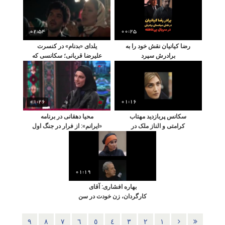
02:54
00:25
رضا کیانیان نقش خود را به
یلدای «بدنام» در کنسرت
برادرش سپرد
علیرضا قربانی؛ سکانسی که
وایرال شد
01:26
01:16
سکانس پربازدید مهتاب
محیا دهقانی در برنامه
کرامتی و الناز ملک در
«ایرانم»: از فرار در جنگ اول
ماجرای عشق مثلثی
تا ایستادگی در جنگ دوم
01:19
بهاره افشاری: آقای
کارگردان، زن خودت در سن
یائسگی است
٩
٨
٧
٦
٥
٤
٣
٢
١