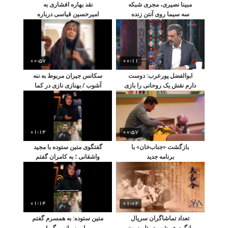
مبینا نصیری، مجری شبکه
نقد بهاره افشاری به
سه سیما روی آنتن زنده
امیرحسین قیاسی درباره
تلویزیون با اسلحه کلاشینکف
پامپ!
00:57
00:11
ابوالفضل پورعرب: دوست
سکانس جیران مربوط به ننه
دارم نقش یک روحانی را بازی
آشوب / بهنازی نازی در کما
کنم
بسر می‌برد
01:14
00:57
بازگشت «جناب‌خان» با
گفتگوی متین ستوده با مجید
برنامه جدید
واشقانی ؛ به کامران گفتم
برام سیانور بگیر
01:14
01:02
تعداد تماشاگران سریال
متین ستوده: به همسرم گفتم
یانگوم هر شب در تلویزیون
برایم سیانور بگیر!