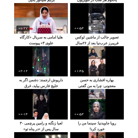
00:27
00:54
تصویر جالب از ماشین لوکس
هلیا امامی به سریال «کارگاه
فریبرز عرب‌نیا بعد از ۲۶سال
علوی ۳» پیوست
02:12
01:45
بهاره افشاری به حسن
داریوش ارجمند: دشمن اگر به
معجونی: چرا به من گفتی
خلیج فارس بیاید، غرق
بی‌سواد؟
می‌شود
00:14
00:54
رویا جاویدنیا: سینما من را
لعیا زنگنه و رامین پرچمی ۳۰
خورد کرد!
سال پس از «در پناه تو»
مقابل دوربین‌ها