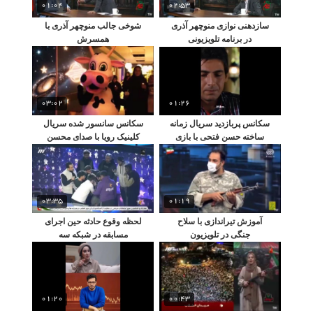
01:04
02:53
شوخی جالب منوچهر آذری با
سازدهنی نوازی منوچهر آذری
همسرش
در برنامه تلویزیونی
01:26
03:02
سکانس پربازدید سریال زمانه
سکانس سانسور شده سریال
ساخته حسن فتحی با بازی
کلینیک رویا با صدای محسن
پریناز ایزدیار و حمید گودرزی
چاوشی
03:35
01:19
آموزش تیراندازی با سلاح
لحظه وقوع حادثه حین اجرای
جنگی در تلویزیون
مسابقه در شبکه سه
01:20
00:43