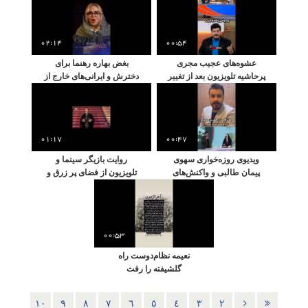
02:14
00:54
عشوه‌های عجیب مجری
بغض بهاره رهنما برای
پرحاشیه تلویزیون بعد از تغییر
دخترش و ایرانی‌های خارج از
چهره
کشور
01:17
00:47
ویدیوی روزه‌خواری سهوی
روایت بازیگر سینما و
پیمان طالبی و واکنش‌های
تلویزیون از فضای پر زرق و
جنجالی
برق زندگی سلبریتی‌ها
00:53
نعیمه نظام‌دوست راه
گلشیفته را رفت
١٠
٩
٨
٧
٦
٥
٤
٣
٢