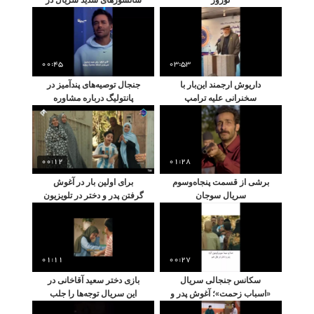
پناه تو
00:45
03:53
داریوش ارجمند این‌بار با
جنجال توصیه‌های پندآمیز در
سخنرانی علیه ترامپ
پانتولیگ درباره مشاوره
خبرساز شد
زناشویی
00:12
01:28
برشی از قسمت پنجاه‌وسوم
برای اولین بار در آغوش
سریال سوجان
گرفتن پدر و دختر در تلویزیون
؛ سعید آقاخانی و دخترش
01:11
00:27
سکانس جنجالی سریال
بازی دختر سعید آقاخانی در
«اسباب زحمت»؛ آغوش پدر و
این سریال توجه‌ها را جلب
دختری که وایرال شد/
کرد