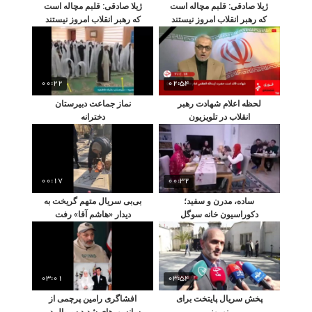
ژیلا صادقی: قلبم مچاله است
ژیلا صادقی: قلبم مچاله است
که رهبر انقلاب امروز نیستند
که رهبر انقلاب امروز نیستند
00:22
02:54
لحظه اعلام شهادت رهبر
نماز جماعت دبیرستان
انقلاب در تلویزیون
دخترانه
00:17
00:32
ساده، مدرن و سفید؛
بی‌بی سریال متهم گریخت به
دکوراسیون خانه سوگل
دیدار «هاشم آقا» رفت
طهماسبی
03:01
03:54
پخش سریال پایتخت برای
افشاگری رامین پرچمی از
نوروز
سانسورهای شدید سریال در