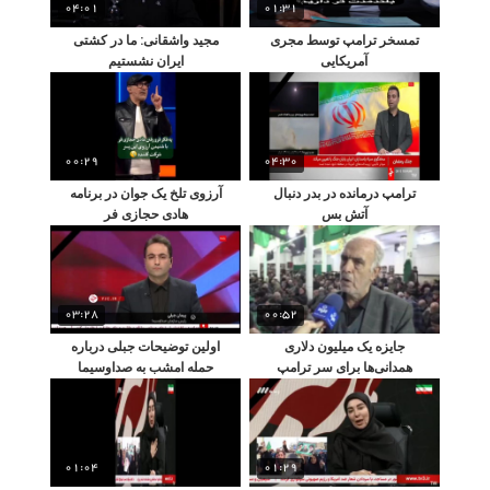
04:01
01:31
تمسخر ترامپ توسط مجری
مجید واشقانی: ما در کشتی
آمریکایی
ایران نشستیم
00:29
04:30
ترامپ درمانده در بدر دنبال
آرزوی تلخ یک جوان در برنامه
آتش بس
هادی حجازی فر
03:28
00:52
جایزه یک میلیون دلاری
اولین توضیحات جبلی درباره
همدانی‌ها برای سر ترامپ
حمله امشب به صداوسیما
01:04
01:29