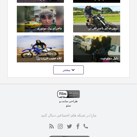
زن موتورسوار و
موتور سوار از زیر چرخ
فرزندش
های کامیون
دوچرخه ای با سرعتی در
ماجرای پیک موتوری
حد موتور سیکلت
ایرانی که خودش را ژاپنی
می داند و ژاپنی صحبت
میکند !
دلیل ممنوعیت
کلاه عجیب غریب زن
موتورسواری زنان در
موتور سوار
بیشتر
ایران چیست!؟
طراحی سایت
و
سئو
مارا در شبکه های اجتماعی دنبال کنید