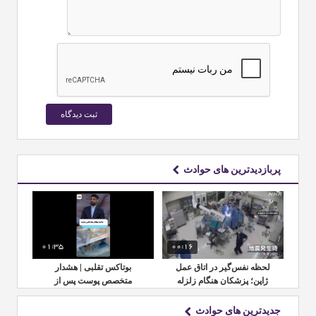
پربازدیدترین های حوادث
01:35
00:16
01:
لحظه نفس‌گیر در اتاق عمل
بوتاکس تقلبی | هشدار
لحظ
ژاپن؛ پزشکان هنگام زلزله
متخصص پوست پس از
ژاپ
بیمار را تنها نگذاشتند
کشف ۱۵ هزار قلم در
زعفرانیه
جدیدترین های حوادث