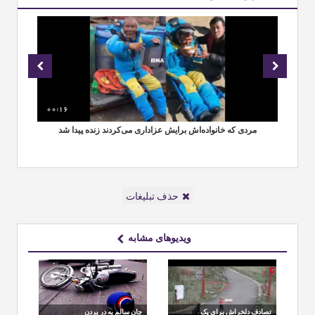
00:16
00
مردی که خانواده‌اش برایش عزاداری می‌کردند زنده پیدا شد
حذف تبلیغات
ویدیوهای مشابه
تصادف دلخراش برای یک
جان سالم به در بردن