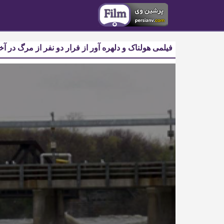
فیلمی هولناک و دلهره آور از فرار دو نفر از مرگ در آ