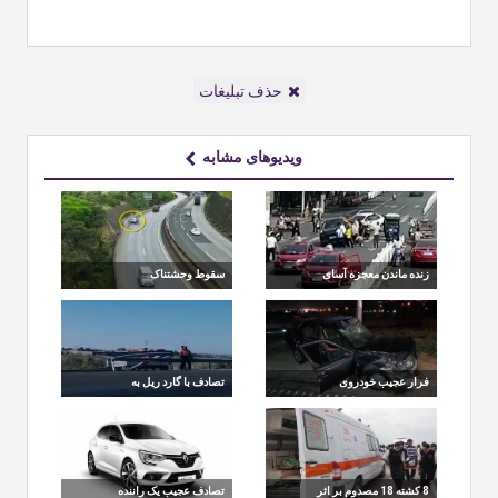
حذف تبلیغات
ویدیوهای مشابه
زنده ماندن معجزه آسای
سقوط وحشتناک
اسکوترسوار ناشی پس
خودروی سواری به
از دو تصادف !
پرتگاه ۸۰ متری حاشیه
بزرگراه
فرار عجیب خودروی
تصادف با گارد ریل به
وانت پراید پس از
دلیل خواب آلودگی حین
تصادف از صحنه ی حادثه !
رانندگی !
8 کشته 18 مصدوم بر اثر
تصادف عجیب یک راننده