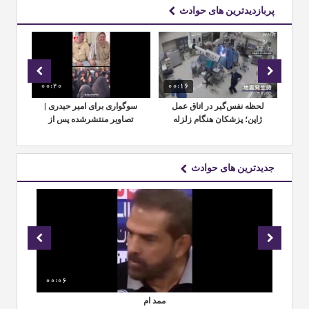
پربازدیدترین های حوادث
00:20
00:16
01:
لحظه نفس‌گیر در اتاق عمل
سوگواری برای امیر حیدری |
ب
ژاپن؛ پزشکان هنگام زلزله
تصاویر منتشرشده پس از
م
بیمار را تنها نگذاشتند
درگذشت داماد جوان قمی
جدیدترین های حوادث
00:06
02
ممد ام
سو