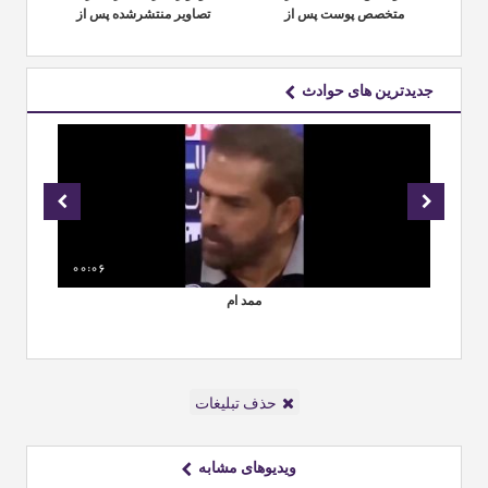
له
متخصص پوست پس از
تصاویر منتشرشده پس از
ژاپ
کشف ۱۵ هزار قلم در
درگذشت داماد جوان قمی
زعفرانیه
جدیدترین های حوادث
00:06
02
ممد ام
سو
حذف تبلیغات
ویدیوهای مشابه