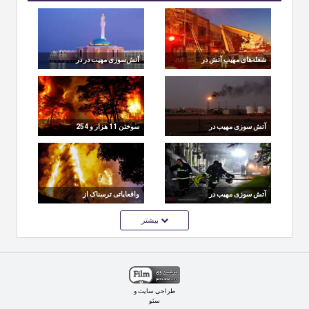
شعله‌های مهیب آتش در
آتش‌سوزی مهیب در در
چهارراه استانبول در
ایستگاه قطار «الحرمین»
همسایگی پلاسکو!!
در جده عربستان
آتش سوزی مهیب در
سوختن 11 هزار و 254
آرامکو ، مهمترین مجتمع
هکتار از جنگل ها
تولید نفت عربستان!!
آتش سوزی مهیب در
واقعایاتی ترسناک از
ساختمان هتل آسمان
آتش سوزی مجتمع تجاری
بیشتر
شیراز!!
در چیتگر
طراحی سایت
و
سئو