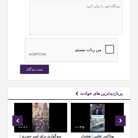
پربازدیدترین های حوادث
00:20
01:35
00:
مل
بوتاکس تقلبی | هشدار
سوگواری برای امیر حیدری |
لحظ