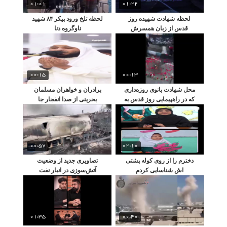
01:01
01:22
لحظه شهادت شهیده روز
لحظه تلخ ورود پیکر ۸۴ شهید
قدس از زبان همسرش
ناوگروه دنا
00:15
00:13
محل شهادت بانوی روزه‌داری
برادران و خواهران مسلمان
که در راهپيمايى روز قدس به
بحرینی از صدا انفجار جا
شهادت رسید
می‌خورند
00:57
02:10
دخترم را از روی کوله پشتی
تصاویری جدید از وضعیت
اش شناسایی کردم
آتش‌سوزی در انبار نفت
شهران
01:35
00:40