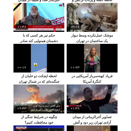
شهادت یک دانش‌آموز در
حر تهران
حیاط مدرسه
01:48
03:07
موشک عمل‌نکرده وسط دیوار
حکم تیر هر کسی که با
یک ساختمان در تهران
دشمنان همنوایی کند صادر
شده است
00:16
01:23
فریاد کهنه‌سرباز آمریکایی در
لحظه ایجکت دو خلبان از
کنگرهٔ آمریکا
جنگنده‌ای که در شمال تهران
منهدم شد
02:43
01:38
تصاویر آخرالزمانی از میدان
چگونه در شرایط جنگی از
آزادی تهران زیر دود و آتش
خود محافظت کنیم؟