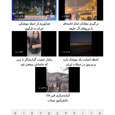
01:17
00:58
درگیری مقلدان امام خامنه‌ای
تصاویری از حمله موشکی
با نیروهای آل خلیفه
ایران به تل‌آویو
00:24
00:09
لحظه اصابت یک موشک تازه
رفتار عجیب گزارشگر با زنی
و مرموز در حملات ایران
که خانه‌اش منفجر شد
00:30
آماده‌سازی قبر ۱۶۸
دانش‌آموز میناب
٧
٦
٥
٤
٣
٢
١