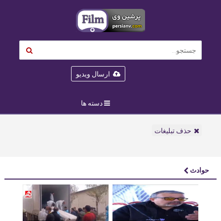
ارسال ویدیو
دسته ها
حذف تبلیغات
حوادث