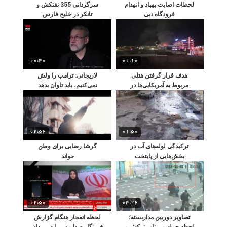
لحظات اصابت پهپاد و انهدام
سرگردانی 355 نفتکش و
فرودگاه دبی
تانکر در خلیج فارس
00:40
00:10
هدف قرار گرفتن هتلی
لاریجانی: ‏ترامپ را ⁧ولش
مربوط به آمریکایی‌ها در
نمی‌کنیم، باید تاوان بدهد
شمال سلیمانیه عراق
02:56
01:50
ترکیدگی لوله‌های آب در
گرشا رضایی برای وطن
بخش‌هایی از پایتخت
خواند
02:50
03:26
تصاویر دوربین مداربسته؛
لحظه انفجار هنگام گزارش
لحظه حمله و پرتاب ترکش و
خبرنگار صدا و سیما در میدان