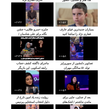
خاص بازیگران در این شب
متفاوت
02:32
01:57
بمباران جدیدترین فیلم عارف
جایزه «سرو طلایی» جشن
غفاری نژاد را تماشا کنید
نگاه برای علی شادمان /
رهایی از خستگی ۱۸ ساله
فیلم «سرزمین مادری»
03:49
00:58
تصاویر دلنشین از سورپرایز
ماجرای ناگفته کشف حجاب
تولد ۵۱ سالگی مهران
رابعه اسکویی: این بازیگر
غفوریان در کافه‌ای خلوت؛
برای اولین بار از پشت پرده
جشن کوچکی که پر از
مهاجرت به ترکیه و حضور در
احساس بود
شبکه جم می‌گوید!
00:38
00:59
بعد از جدایی، جایی برای
روایت زنده یاد امین تارخ از
ماندن نداشتم / اشک‌های
دلیل انتخاب استثنایی پردیس
گیتی قاسمی روی آنتن
پور عابدینی برای سریال