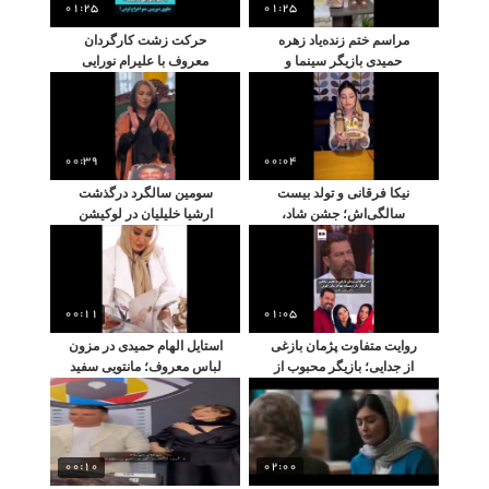
01:25
01:25
مراسم ختم زنده‌یاد زهره
حرکت زشت کارگردان
حمیدی بازیگر سینما و
معروف با علیرام نورایی
تلویزیون
00:39
00:04
نیکا فرقانی و تولد بیست
سومین سالگرد درگذشت
سالگی‌اش؛ جشن شاد،
ارشیا خلیلیان در لوکیشن
سوپرایزها و تصاویری که
«شب سرد»
هواداران را شگفت‌زده کرد
00:11
01:05
روایت متفاوت پژمان بازغی
استایل الهام حمیدی در مزون
از جدایی؛ بازیگر محبوب از
لباس معروف؛ مانتویی سفید
مستانه مهاجر گفت و عشق
و خاص با طرح گل‌های
بی‌حدش به دخترش نفس!
برجسته
00:10
02:00