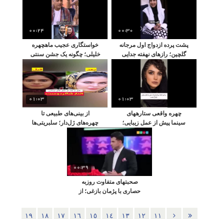
«آقازاده»
00:24
00:30
پشت پرده ازدواج اول مرجانه
خواستگاری عجیب ماهچهره
گلچین؛ رازهای نهفته جدایی
خلیلی؛ چگونه یک جشن سنتی
از کریم آتشی
در آغوش فناوری‌های نوین جا
باز کرد
01:03
01:03
چهره واقعی ستارههای
از بینی‌های طبیعی تا
سینما پیش از عمل زیبایی؛
چهره‌های ژل‌دار؛ سلبریتی‌ها
تصویری که هیچوقت ندیدهاید
قبل و بعد از عمل‌های زیبایی
00:39
صحبتهای متفاوت روزبه
حصاری با پژمان بازغی؛ از
عشق به ازدواج تا حسرت پدر
برای داشتن نوه
١٩
١٨
١٧
١٦
١٥
١٤
١٣
١٢
١١