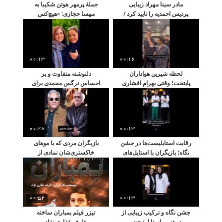
مادر سینا مهراد زیبایی
جمله‌ٔ پرمهر هوتن شکیبا به
پردیس احمدیه را تایید کرد /
مهسا حجازی: «هیچ‌کس
پسرم راست می‌گفت
انگشت کوچکهٔ تو نمی‌شه!»
خوشگلی
00:13
00:16
لحظه شیرین هواداران
دلنوشته متفاوت و پر
پایتخت؛ وقتی بهرام افشاری
احساس نرگس محمدی برای
و هومن حاجی‌عبداللهی در
تولد صمیمی‌ترین همراهان
اکران یک فیلم سینمایی جدید
زندگی‌اش
در کنار هم دیده شدند
00:28
00:13
رقابت استایلیست‌ها در جشن
بازیگران مردی که با موهای
نگاه؛ بازیگران با استایل‌های
خاکستری‌شان نمادی از
هماهنگ سوژه عکاسان شدند
جذابیت و اعتمادبه‌نفس شدند
00:52
00:13
جشن نگاه و ترکیب زیبایی از
تیزر فیلم بمباران ساخته
مد، هنر و استایل؛ حضور
عارف غفاری نژاد