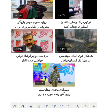
راهپیمایی ۲۲ بهمن
00:18
00:24
ترکیب رنگ وسایل خانه را
روایت مریم مومن بازیگر
اینطوری انتخاب کنید
معروف از دلیل پیروزی ایران
مقابل ژاپن
00:35
00:30
شاهکار فوق العاده مهندسین
حرف‌های وزیر ارشاد درباره
در دبی؛ یک آسمان‌خراش
حواشی حادثه الناز
عجیب و کاملا متمایز
شاکردوست در جشنواره
فجر
01:17
بدنسازی مجری صداوسیما
روی آنتن زنده سوژه مجازی
شد!
١٧
١٦
١٥
١٤
١٣
١٢
١١
١٠
٩