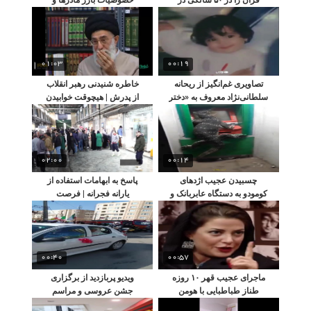
مترو حفظ کردم!
واکنش فاطمه گودرزی
01:03
00:19
تصاویری غم‌انگیز از ریحانه
خاطره شنیدنی رهبر انقلاب
سلطانی‌نژاد معروف به «دختر
از پدرش | هیچوقت خوابیدن
کاپشن صورتی»
آقا را ندیدیم
02:00
00:14
چسبیدن عجیب اژدهای
پاسخ به ابهامات استفاده از
کومودو به دستگاه عابربانک و
یارانه فجرانه | فرصت
وحشت مردم!
استفاده تا چه زمانی است؟
00:40
00:57
ماجرای عجیب قهر ۱۰ روزه
ویدیو پربازدید از برگزاری
طناز طباطبایی با هومن
جشن عروسی و مراسم
سیدی چه بود؟
عروس کشون در حاشیهٔ