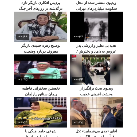
ویدیوی منتشر شده از محل
پردیس افکاری بازیگر تازه
سکونت میلیاردر‌های تهرانی
درگذشته در روزهای آخر جنگ
در منطقه الهیه
با سرطان
00:44
00:32
هدیه بی نظیر و ارزشی پدر
توضیح زهره حمیدی بازیگر
عروس به داماد و دخترش /
معروف درباره وضعیت
ببینید شوکه می شوید
بیماری سرطانش
01:25
00:44
ویدیوی بحث برانگیز از
نخستین سخنرانی فاطمه
وحشت آفرینی عجیب
پیمان سناتور پارلمان
شهرداری با داعش در متروی
استرالیا با شعر سعدی و
تهران!
واکنش حاضران!
01:59
01:35
آقای «جدی می‌فرمایید» :کل
شوخی حامد آهنگی با
قرآن را در ۵۰ سالگی در
خصوصیات بارز مادرها و