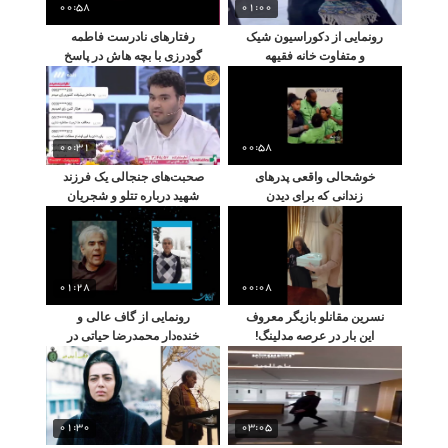
00:58
01:00
رونمایی از دکوراسیون شیک
رفتارهای نادرست فاطمه
و متفاوت خانه فقیهه
گودرزی با بچه هاش در پاسخ
سلطانی برای عید
به سوالات حامد آهنگی /
شرمندگی خانم بازیگر
00:31
00:58
خوشحالی واقعی پدرهای
صحبت‌های جنجالی یک فرزند
زندانی که برای دیدن
شهید درباره تتلو و شجریان
فرزندانشان یک روز آزاد
در تلویزیون
شدند
01:28
00:08
نسرین مقانلو بازیگر معروف
رونمایی از گاف عالی و
این بار در عرصه مدلینگ!
خنده‌دار محمدرضا حیاتی در
گفتگو با محمد اصغری
01:30
03:05