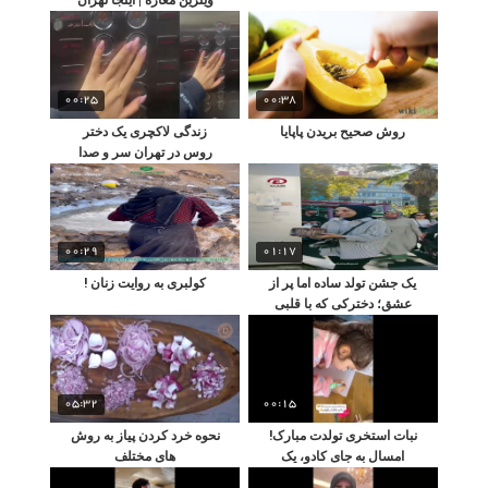
است نه دبی!
00:25
00:38
روش صحیح بریدن پاپایا
زندگی لاکچری یک دختر
روس در تهران سر و صدا
کرد
00:29
01:17
یک جشن تولد ساده اما پر از
کولبری به روایت زنان !
عشق؛ دخترکی که با قلبی
پاک، شادی را به زندگی پدر
رفتگرش هدیه کرد
05:32
00:15
نبات استخری تولدت مبارک!
نحوه خرد کردن پیاز به روش
امسال به جای کادو، یک
های مختلف
مسئله ریاضی هدیه گرفتی!