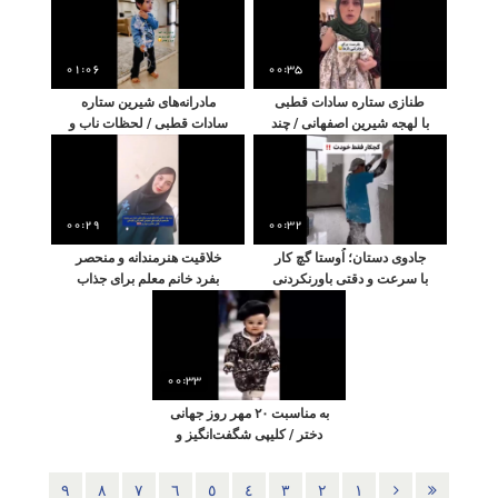
01:06
00:35
طنازی ستاره سادات قطبی
مادرانه‌های شیرین ستاره
با لهجه شیرین اصفهانی / چند
سادات قطبی / لحظات ناب و
راز جالب درباره عادات
بانمک با محمد حسین پسر
خانوادگی ما ایرانی ها
کوچولوی قشنگش!
00:29
00:32
جادوی دستان؛ اُوستا گچ کار
خلاقیت هنرمندانه و منحصر
با سرعت و دقتی باورنکردنی
بفرد خانم معلم برای جذاب
/ گچ کار ماهر فقط خودت
کردن در و دیوارهای بی روح
کلاسش / تبدیل کلاس به یک
اثر هنری
00:33
به مناسبت ۲۰ مهر روز جهانی
دختر / کلیپی شگفت‌انگیز و
پیامی برای تشویق و حمایت
از دختران جوان
٩
٨
٧
٦
٥
٤
٣
٢
١