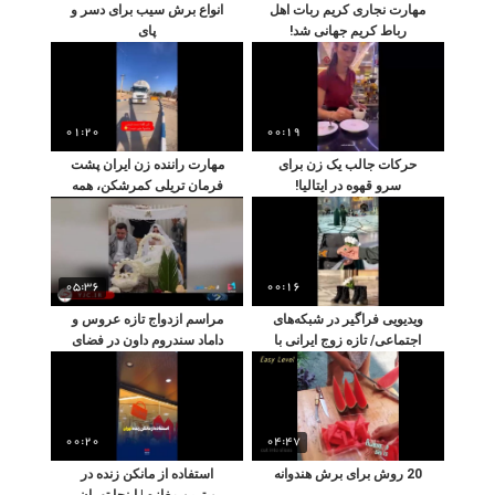
مهارت نجاری کریم ربات اهل
انواع برش سیب برای دسر و
رباط کریم جهانی شد!
پای
01:20
00:19
حرکات جالب یک زن برای
مهارت راننده زن ایران پشت
سرو قهوه در ایتالیا!
فرمان تریلی کمرشکن، همه
را شوکه کرد!
05:36
00:16
ویدیویی فراگیر در شبکه‌های
مراسم ازدواج تازه عروس و
اجتماعی/ تازه زوج ایرانی با
داماد سندروم داون در فضای
لباس خیلی خاص ازدواج
مجازی پربازدید شد
کردند
00:20
04:47
20 روش برای برش هندوانه
استفاده از مانکن زنده در
ویترین مغازه | اینجا تهران