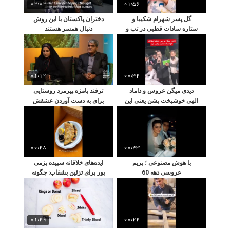
02:02
01:56
گل پسر شهرام شکیبا و
دختران پاکستان با این روش
ستاره سادات قطبی در تب و
دنبال همسر هستند
سرماخوردگی: شیرین
زبونی‌های کودکانه‌اش در این
دوران سخت که همه را
شگفت‌زده کرد
01:12
00:32
دیدی میگن عروس و داماد
ترفند بامزه پیرمرد روستایی
الهی خوشبخت بشن یعنی این
برای به دست آوردن عشقش
؛ ببینید
!
00:28
00:43
با هوش مصنوعی ؛ بریم
ایده‌های خلاقانه سپیده بزمی
عروسی دهه 60
پور برای تزئین بشقاب: چگونه
یک وعده غذایی ساده را به یک
اثر هنری خوشمزه و اشتهاآور
تبدیل کنیم؟
01:29
00:22