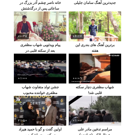
جدیدترین آهنگ سامان جلیلی
خانه ناصر چشم آذر بزرگ در
ساعاتی پس از درگذشتش
00:38
06:17
برترین آهنگ های بندری این
پیام ویدئویی شهاب مظفری
هفته
بعد از سکته قلبی در
بیمارستان!
01:00
00:09
شهاب مظفری دچار سکته
جشن تولد متفاوت شهاب
قلبی شد!
مظفری خواننده محبوب
کشور
21:50
01:00
مراسم تدفین مادر علی
اولین گفت و گو با حمید هیراد
عبدالمالکی (خواننده)
در کنسرت باشکوه و