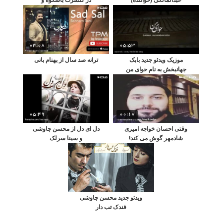
فراموش نشدنی اش
03:08
05:53
موزیک ویدئو جدید بابک
ترانه صد سال از بهنام بانی
جهانبخش به نام حوای من
05:49
00:17
وقتی احسان خواجه امیری
دل ای دل از محسن چاوشی
شادمهر گوش می کند!
و سینا سرلک
ویدئو جدید محسن چاوشی
فندک تب دار