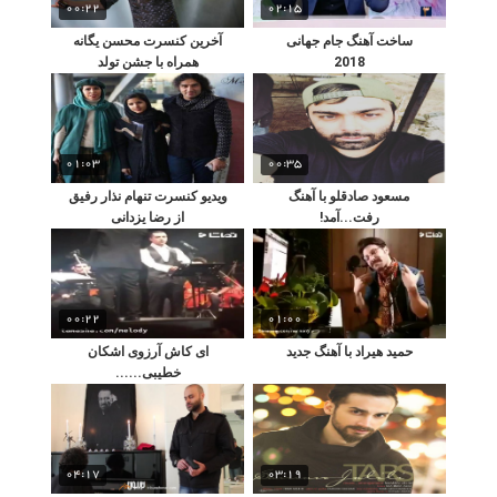
00:22
02:15
ساخت آهنگ جام جهانی
آخرین کنسرت محسن یگانه
2018
همراه با جشن تولد
01:03
00:35
مسعود صادقلو با آهنگ
ویدیو کنسرت تنهام نذار رفیق
رفت...آمد!
از رضا یزدانی
00:22
01:00
حمید هیراد با آهنگ جدید
ای کاش آرزوی اشکان
خطیبی......
04:17
03:19