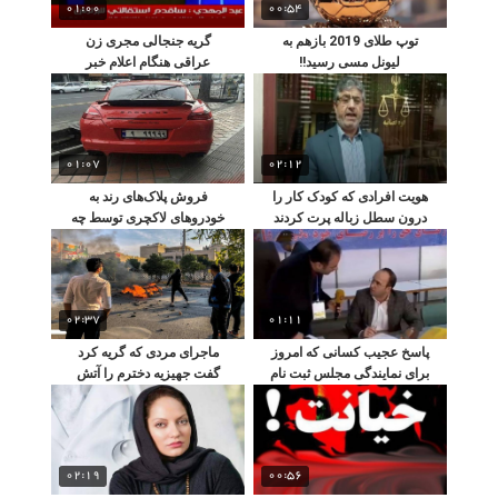
01:00
00:54
توپ طلای 2019 بازهم به
گریه جنجالی مجری زن
لیونل مسی رسید!!
عراقی هنگام اعلام خبر
استعفای نخست وزیر
01:07
02:12
هویت افرادی که کودک کار را
فروش پلاک‌های رند به
درون سطل زباله پرت کردند
خودروهای لاکچری توسط چه
، افشا شد
کسانی انجام می شود ؟
02:37
01:11
پاسخ عجیب کسانی که امروز
ماجرای مردی که گریه کرد
برای نمایندگی مجلس ثبت نام
گفت جهیزیه دخترم را آتش
کردند !
زدند!!
02:19
00:56