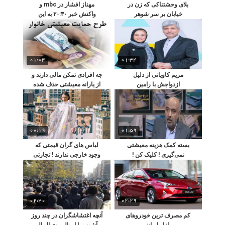
بلای وحشتناکی که زن در
مهناز افشار در mbc و
خیابان بر سر شوهر
واکنش خبر ۲۰:۳۰ به این
خیانتکارش آورد!!
موضوع !
01:04
01:34
مریم کاویانی از دلیل
چه افرادی تمکن مالی دارند و
ازدواجش با رامین
از یارانه معیشتی حذف شده
مهمان‌پرست گفت
اند ؟
00:19
01:59
بسته کمک‌ هزینه معیشتی
لباس‌ های گران قیمتی که
نمی‌گیری ! کلیک کن !
وجود خارجی ندارند ! تجارتی
بزرگ در آینده ایی نزدیک
02:40
02:29
کم مصرف ترین خودروهای
آنچه اغتشاشگران در چند روز
بازار ایران
آشوب با اموال بیت المال