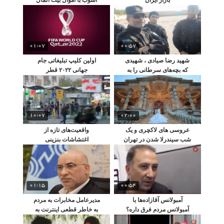
کردند!!
01:07
00:57
شهید رضا صیادی ، شهیدی
اولین کلیپ تبلیغاتی جام
که بچه‌های سرطانی را به
جهانی ۲۰۲۲ قطر
آرزویشان رساند!
10:07
02:00
عروسی های لاکچری و یک
واقعیت‌های تازه از
شب سیندرلا شدن در تهران
اغتشاشات بنزینی
را ببینید !
01:15
00:54
آمبولانس آقازاده‌ها با
مدیرعامل مخابرات به مردم
آمبولانس مردم فرق داره؟
به خاطر قطعی اینترنت به
مردم وعده داد