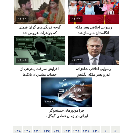
02:20
02:30
رسوایی اخلاقی پسر ملکه
گوجه فرنگی‌های گران قیمتی
انگلستان خبرساز شد
که جواهرات عروس شد
01:08
02:33
رسوایی اخلاقی شاهزاده
افزایش سرقت اینترنتی از
اندرو پسر ملکه انگلیس
حساب مشتریان بانک‌ها
03:09
چرا موتورهای جستجوگر
ایرانی در زمان قطعی گوگل ،
پاسخگوی نیاز مردم نبود ؟
١٣٨
١٣٧
١٣٦
١٣٥
١٣٤
١٣٣
١٣٢
١٣١
١٣٠