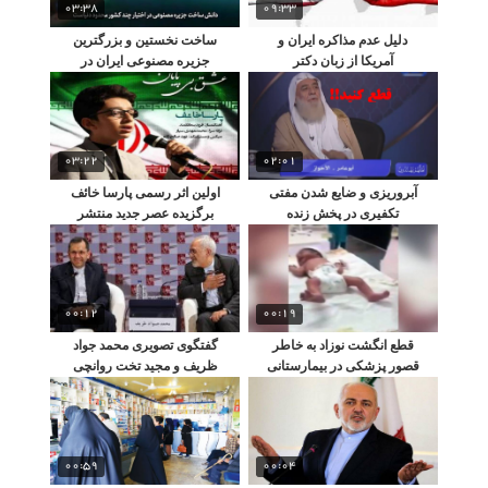
03:38
09:33
دلیل عدم مذاکره ایران و
ساخت نخستین و بزرگترین
آمریکا از زبان دکتر
جزیره مصنوعی ایران در
حسام‌الدین آشنا مشاور
خلیج فارس
رییس جمهور
03:22
02:01
آبروریزی و ضایع شدن مفتی
اولین اثر رسمی پارسا خائف
تکفیری در پخش زنده
برگزیده عصر جدید منتشر
تلویزیونی
شد!!
00:12
00:19
قطع انگشت نوزاد به خاطر
گفتگوی تصویری محمد جواد
قصور پزشکی در بیمارستانی
ظریف و مجید تخت روانچی
در شهریار!!
در بیمارستان در نیویورک
00:59
00:04