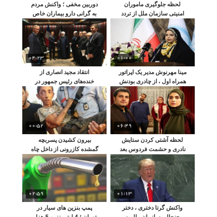
لحظه جلوگیری ماموران
دوربین مخفی ؛ واکنش مردم
امنیتی سازمان ملل از تردد
به گرانی دارو بیماران خاص
محمدجواد ظریف
در فضای مجازی
04:23
01:00
مینا مهرنوش مدیر یک اپراتور
انتقاد مجید انصاری از
همراه اول ، از چادری بودنش
خنده‌های رئیس جمهور در
گفت
نیویورک
00:52
06:49
لحظه آشتی کردن ستایش
بیرون کشیدن پسربچه
نادری و حشمت فردوس بعد
گمشده کازرونی از داخل چاه
از 20 سال!!
به صورت زنده!!
02:59
01:13
واکنش گرتا دختری ، دختر
پمپ بنزین ‌های سیار در
جنجالی سازمان ملل به
تهران ؛ 4 لیتر بنزین 5 هزار