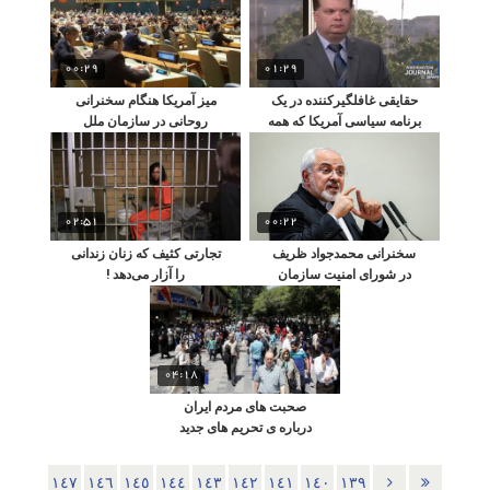
00:29
01:29
حقایقی غافلگیرکننده در یک
میز آمریکا هنگام سخنرانی
برنامه سیاسی آمریکا که همه
روحانی در سازمان ملل
را میخکوب کرد
02:51
00:22
سخنرانی محمدجواد ظریف
تجارتی کثیف که زنان زندانی
در شورای امنیت سازمان
را آزار می‌دهد !
ملل به دعوت روسیه
04:18
صحبت های مردم ایران
درباره ی تحریم های جدید
ترامپ علیه ایران
١٤٧
١٤٦
١٤٥
١٤٤
١٤٣
١٤٢
١٤١
١٤٠
١٣٩