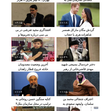
توهین ترامپ
تومان !
02:15
00:18
گردش مگان مارکل همسر
افشاگری مجید تفرشی در بی
شاهزاده هری با حجاب
بی سی درباره تحریم‌ها و
اسلامی
علت عدم ملاقات اوباما
-روحانی
02:16
00:49
دختر خردسال بسیجی شهید
آخرین وضعیت مصدومان
مهدی قاضی‌خانی از رهبر
حادثه خروج قطار زاهدان
انقلاب کلاه صورتی هدیه
تهران از ریل!
گرفت
01:06
01:05
اعتراف جنجالی محمد بن
کنایه سنگین حسن روحانی به
سلمان، ولیعهد سعودی به
ترامپ در محل سازمان ملل!!
قتل خاشقچی!!