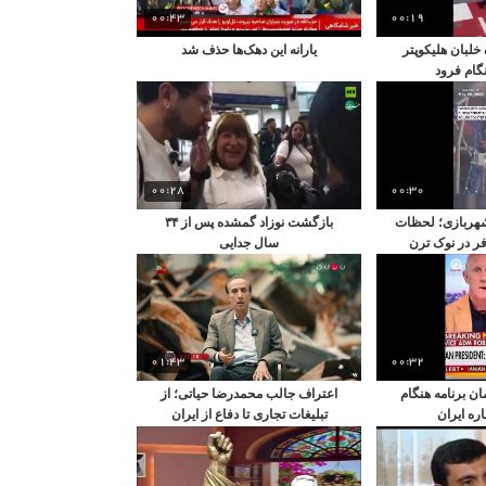
00:43
00:19
خلبان هلیکوپتر
یارانه این دهک‌ها حذف شد
گام فرود
00:28
00:30
شهربازی؛ لحظات
بازگشت نوزاد گمشده پس از ۳۴
ر ۸ مسافر در نوک ترن
سال جدایی
ی!
01:43
00:32
 برنامه هنگام
اعتراف جالب محمدرضا حیاتی؛ از
ه ایران
تبلیغات تجاری تا دفاع از ایران