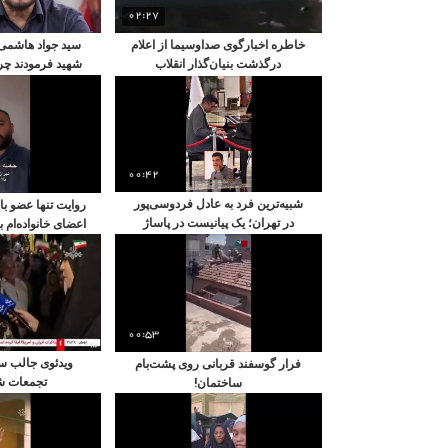
02:27
خاطره اخبارگوی صداوسیما از اعلام
سید جواد هاشمی 
درگذشت بنیان‌گذار انقلاب
شهید فرمودند چرا
کرد
00:42
شبیه‌ترین فرد به عادل فردوسی‌پور
در تهران؛ یک پیانیست در پاساژ
اعضای خانواده‌ام
تجاری!
رسی
00:53
ویدئوی جالب سه
فرار گوسفند قربانی روی پشت‌بام
تجمعات شب
ساختمان!