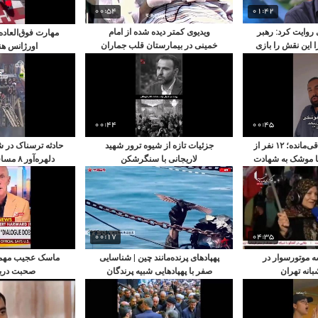
00:54
01:42
روایت کرد: رهبر
ویدیوی کمتر دیده شده از امام
مهارت فوق‌العاده 
 این نقش را بازی
خمینی در بیمارستان قلب جماران
اورژانس هن
ی؟!
00:44
00:45
روایت تنها عضو باقی‌مانده؛ ۱۲ نفر از
جزئیات تازه از شیوه ترور شهید
حادثه ترسناک در 
 با موشک به شهادت
لاریجانی با سنگرشکن
دلهره‌آو
دند
هوای
00:17
04:35
 موتورسوار در
پهپادهای پرنده‌مانند چین | شناسایی
ماسک عجیب مهمان
انه تهران
صفر با پهپادهایی شبیه پرندگان
صحبت دربار
واقعی