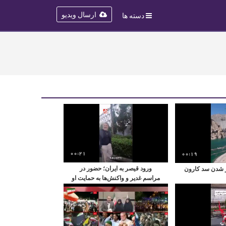
ارسال ویدیو
دسته ها
00:21
00:19
ورود قیصر به ایران؛ حضور در
ز شدن سد کارون
مراسم غدیر و واکنش‌ها به حمایت او
از ایران