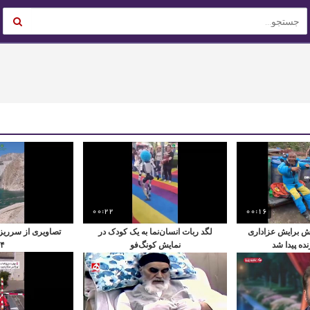
00:22
00:16
اش برایش عزاداری
لگد ربات انسان‌نما به یک کودک در
تصاویری از سرری
نده پیدا شد
نمایش کونگ‌فو
۴