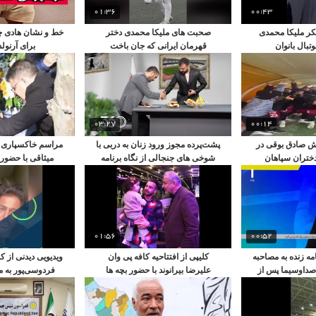
01:36
00:43
کر ملیکا محمدی
صحبت های ملیکا محمدی دختر
خط‌ و نشان هادی چ
تبال بانوان
قهرمان ایرانی که جان باخت
برای آرنول
03:27
00:14
ش صادق بوقی در
پشت‌پرده مجوز ورود زنان به دربی با
مراسم خاکسپاری 
ختران سپاهان
شوخی های جنجالی از نگاه برنامه
میثاقی با حضور
فردوسی‌پور
مجریان تل
01:56
00:52
ه زنده به مصاحبه
کلیپی از افتتاحیه کافه پی وان
ویدیویی دیدنی از ک
 صداوسیما پس از
علیرضا بیرانوند با حضور بچه ها
فردوسی‌پور به م
بی
پرسپولیس