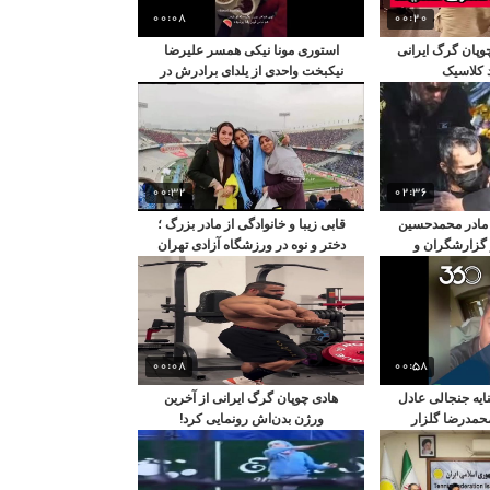
00:08
00:20
وپان گرگ ایرانی
استوری مونا نیکی همسر علیرضا
د کلاسیک
نیکبخت واحدی از یلدای برادرش در
غربت
00:32
02:36
مادر محمدحسین
قابی زیبا و خانوادگی از مادر بزرگ ؛
 گزارشگران و
دختر و نوه در ورزشگاه آزادی تهران
ویزیون
00:08
00:58
نایه جنجالی عادل
هادی چوپان گرگ ایرانی از آخرین
حمدرضا گلزار
ورژن بدن‌اش رونمایی کرد!