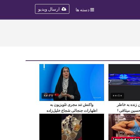
ارسال ویدیو
دسته ها
00:27
00:10
 زنده به خاطر
واکنش تند مجری تلویزیون به
سین میثاقی !
اظهارات جنجالی شجاع خلیل‌زاده