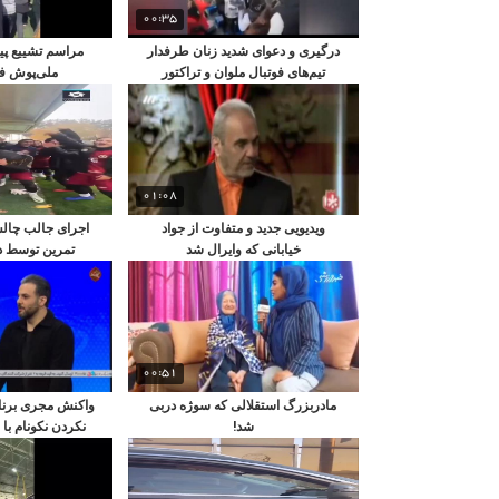
00:35
درگیری و دعوای شدید زنان طرفدار
مراسم تشییع پی
تیم‌های فوتبال ملوان و تراکتور
ملی‌پوش فو
خبرساز شد
01:08
ویدیویی جدید و متفاوت از جواد
اجرای جالب چال
خیابانی که وایرال شد
تمرین توسط د
00:51
مادربزرگ استقلالی که سوژه دربی
واکنش مجری برنام
شد!
نکردن نکونام با
در