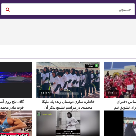
01:09
00:11
ساس دختران
خاطره سازی دوستان زنده یاد ملیکا
گاف تلخ روی آنتن
ای تشویق تیم
محمدی در مراسم تشییع پیکر آن
فوت مادر محمدح
بشان
مرحوم