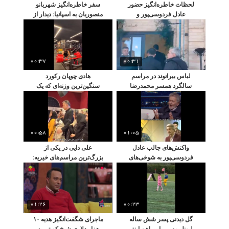
لحظات خاطره‌انگیز حضور
سفر خاطره‌انگیز شهربانو
عادل فردوسی‌پور و
منصوریان به اسپانیا: دیدار از
همسرش در کنسرت لئو
جاذبه‌های گردشگری و
روحاس؛ مردم از شور و
لحظات خاص در سفر به این
هیجان سرشار شدند
کشور
00:37
00:31
لباس بیرانوند در مراسم
هادی چوپان رکورد
سالگرد همسر محمدرضا
سنگین‌ترین وزنه‌ای که یک
زنوزی مالک تراکتورسازی
ورزشکار در تاریخ مستر
جنجال برانگیز شد
المپیا لیفت کرده بود را زد
00:58
01:05
واکنش‌های جالب عادل
علی دایی در یکی از
فردوسی‌پور به شوخی‌های
بزرگ‌ترین مراسم‌های خیریه:
امیر عابدینی درباره
نشان دادن روحیه نیکوکارانه
خوش‌تیپی‌اش
با کارت کشیدن برای کمک به
نیازمندان
01:26
00:23
گل دیدنی پسر شش ساله
ماجرای شگفت‌انگیز هدیه ۱۰
لیونل مسی با پیراهن اینتر
هزار دلاری شیخ کویتی به