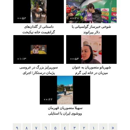
خاص در کنار خانواده برای
که رشد سریع و جذاب
اسطوره فوتبال ایران
پسرش را به نمایش
می‌گذارند
00:52
00:20
شوخی خبرساز گولسیانی با
داستانی از گلدان‌های
دلار بیرانوند
گرانقیمت خانه نیکبخت
واحدی و همسرش مونا نیکی
که به طور غیرمنتظره‌ای
خراب شدند
01:13
00:54
شهربانو منصوریان به عنوان
سورپرایز بزرگ در عروسی
میزبان در خانه ایی گرم
پژمان درستکار؛ اجرای
پذیرای بچه‌های لس آنجلسی
خوانندگی پژمان جمشیدی
شد / لحظاتی پر از انرژی
مثبت و شادابی
00:22
سهیلا منصوریان قهرمان
ووشوی ایران با استایلی
شیک و مدرن در محل
برگزاری مسابقات جهانی
٩
٨
٧
٦
٥
٤
٣
٢
١