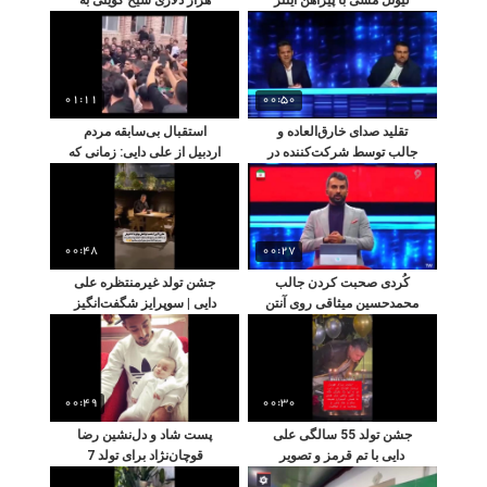
میامی: آیا آینده‌ای درخشان در
دختر ایرانی: یک داستان
انتظار این کودک نابغه فوتبال
حیرت‌انگیز از محبت و
است؟
دوستی
01:11
00:50
تقلید صدای خارق‌العاده و
استقبال بی‌سابقه مردم
جالب توسط شرکت‌کننده در
اردبیل از علی دایی: زمانی که
برنامه محمدحسین میثاقی؛
یک اسطوره در میان
شگفتی او را مشاهده کنید!
هوادارانش قرار گرفت
00:48
00:27
کُردی صحبت کردن جالب
جشن تولد غیرمنتظره علی
محمدحسین میثاقی روی آنتن
دایی | سوپرایز شگفت‌انگیز
تلویزیون
مردم در کافه و حضور
دخترش نورا در این لحظه
خاص
00:49
00:30
جشن تولد 55 سالگی علی
پست شاد و دل‌نشین رضا
دایی با تم قرمز و تصویر
قوچان‌نژاد برای تولد 7
شهریار روی کیک: لحظات
سالگی پسرش / عکس‌هایی