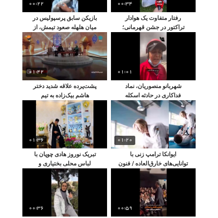
00:22
00:34
رفتار متفاوت یک هوادار
بازیکن سابق پرسپولیس در
تراکتور در جشن قهرمانی؛
میان هلهله صعود تیمش، از
سوژه‌ای که همه را شوکه کرد
عشقش خواستگاری کرد
01:42
01:01
شهربانو منصوریان، نماد
پشت‌پرده علاقه شدید دختر
فداکاری در حادثه اسکله
هاشم بیک‌زاده به تیم
شهید رجایی؛ چهره‌ای
استقلال؛ ناگفته‌هایی از زبان
ورزشی در دل بحران
خودش در صبحانه ایرانی
01:36
01:20
ایوانکا ترامپ زنی با
تبریک نوروز هادی چوپان با
توانایی‌های خارق‌العاده / فنون
لباس محلی بختیاری و
دفاع شخصی او، هر مهاجمی
دکوراسیون سنتی خانه‌اش:
را مغلوب می‌کند
لحظاتی خاطره‌انگیز از جشن
نوروزی با طعم اصالت
00:36
00:59