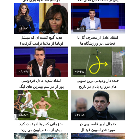
جاکارتا!
01:07
15:11
انتقاد عادل از مصرف گل تا
هدیه گیج کننده ای که میشل
فحاشی در ورزشگاه ها
اوباما از ملانیا ترامپ گرفت !
08:49
06:35
خنده دار و دیدنی ترین سوتی
انتقاد شدید عادل فردوسی
های دروازه بانان در تاریخ
پور از مراسم بهترین های لیگ
05:53
04:15
جنجال امیر قلعه‌ نویی در
۱۰ زمانی که رونالدو ثابت کرد
مورد فدراسیون فوتبال
بیش از ۱۰۰ میلیون می‌ارزد