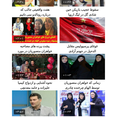
04:30
00:22
سقوط عجیب بازیکن حین
هفت واقعیتی جالب که
شادی گل در لیگ اروپا
درباره رونالدو نمی دانیم
02:01
غوغای پرسپولیس مقابل
پشت پرده های مصاحبه
الدحیل در جهنم آزادی
خواهران منصوریان در مورد
الهام چرخنده
07:43
01:03
زمانی که خواهران منصوریان
نحوه آشنایی و ازدواج کیمیا
توسط الهام چرخنده چادری
علیزاده و حامد معدنچی
شدند
چگونه بود؟
04:57
00:24