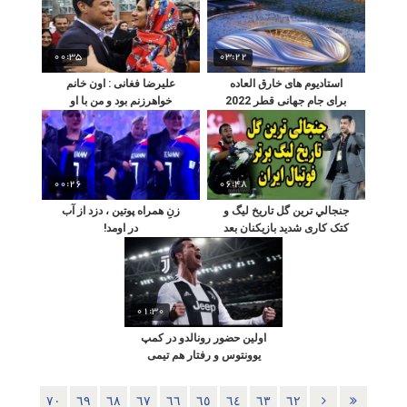
00:35
03:22
استادیوم های خارق العاده
علیرضا فغانی : اون خانم
برای جام جهانی قطر 2022
خواهرزنم بود و من با او
احساس نزدیکی می کنم!
00:26
06:48
جنجالي ترين گل تاريخ ليگ و
زنِ همراه پوتین ، دزد از آب
کتک کاری شدید بازیکنان بعد
در اومد!
گل
01:30
اولین حضور رونالدو در کمپ
یوونتوس و رفتار هم تیمی
های جدیدش!
٧٠
٦٩
٦٨
٦٧
٦٦
٦٥
٦٤
٦٣
٦٢