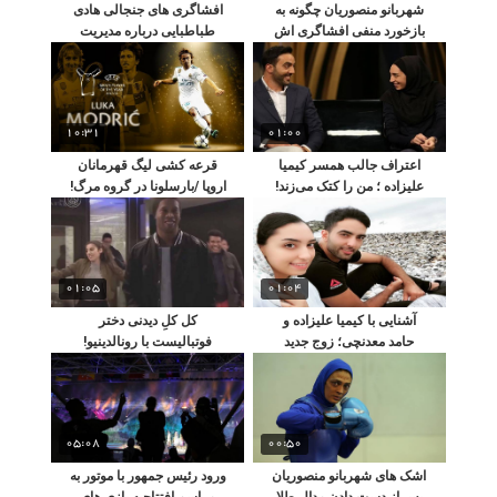
شهربانو منصوریان چگونه به
افشاگری های جنجالی هادی
بازخورد منفی افشاگری اش
طباطبایی درباره مدیریت
واکنش نشان داد؟
استقلال
10:31
01:00
اعتراف جالب همسر کیمیا
قرعه کشی لیگ قهرمانان
علیزاده ؛ من را کتک می‌زند!
اروپا /بارسلونا در گروه مرگ!
01:05
01:04
آشنایی با کیمیا علیزاده و
کل کلِ دیدنی دختر
حامد معدنچی؛ زوج جدید
فوتبالیست با رونالدینیو!
ورزش ایران
05:08
00:50
اشک های شهربانو منصوریان
ورود رئیس جمهور با موتور به
پس از دست دادن مدال طلا
مراسم افتتاحیه بازی های