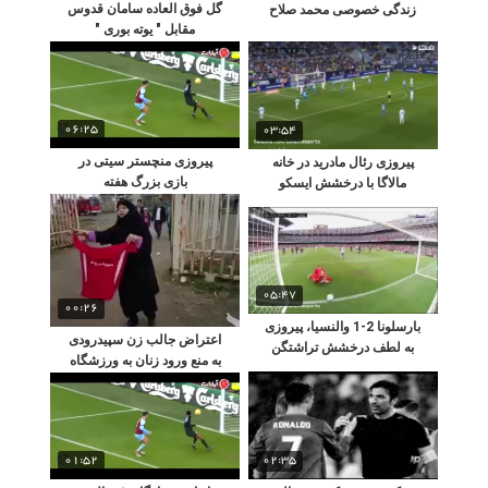
گل فوق العاده سامان قدوس
زندگی خصوصی محمد صلاح
مقابل " یوته‌ بوری "
06:25
03:54
پیروزی منچستر سیتی در
پیروزی رئال مادرید در خانه
بازی بزرگ هفته
مالاگا با درخشش ایسکو
05:47
00:26
بارسلونا 2-1 والنسیا، پیروزی
اعتراض جالب زن سپیدرودی
به لطف درخشش تراشتگن
به منع ورود زنان به ورزشگاه
01:52
02:35