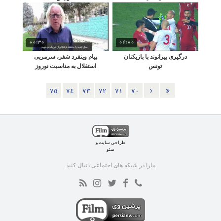
00:30
04:00
درگیری بیرانوند با بازیکنان
پيام وينفرد شفر، سرمربى
تونس
استقلال به مناسبت نوروز
٧٥
٧٤
٧٣
٧٢
٧١
٧٠
طراحی سایت
و
سئو
مارا در شبکه های اجتماعی دنبال کنید