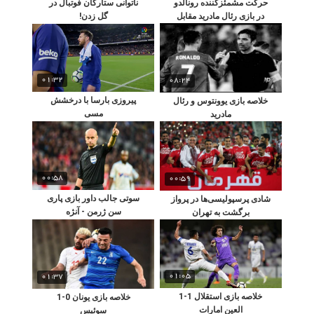
ناتوانی ستارگان فوتبال در
حرکت مشمئزکننده رونالدو
گل زدن!
در بازی رئال مادرید مقابل
یونتوس
01:32
08:24
پیروزی بارسا با درخشش
خلاصه بازی یوونتوس و رئال
مسی
مادرید
00:58
00:59
سوتی جالب داور بازی پاری
شادی پرسپولیسی‌ها در پرواز
سن ژرمن - آنژه
برگشت به تهران
01:05
01:37
خلاصه بازی استقلال 1-1
خلاصه بازی یونان 0-1
العین امارات
سوئیس