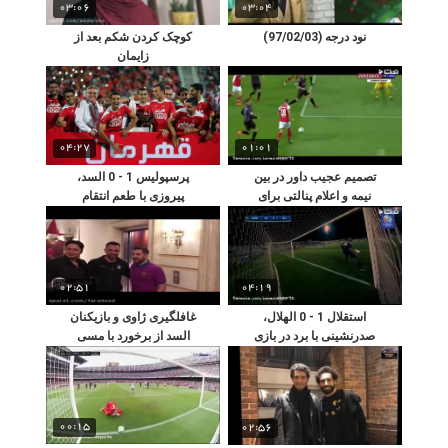
03:06
03:04
نود درجه (97/02/03)
کوچک کردن شکم بعد از
زایمان
04:27
01:01
تصمیم عجیب داور در بین
پرسپولیس 1 - 0 السد،
نیمه و اعلام پنالتی برای
پیروزی با طعم انتقام
ماینتس
02:51
04:19
استقلال 1 - 0 الهلال،
غافلگیری ژاوی و بازیکنان
صدرنشینی با برد در بازی
السد از برخورد با مسی
حیثیتی
ایرانی
00:15
02:56