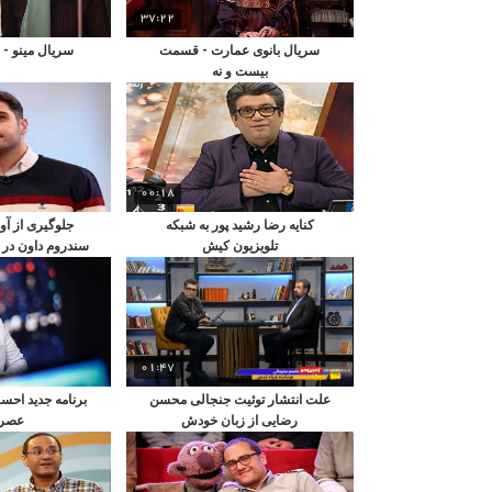
37:22
سریال بانوی عمارت - قسمت
سریال مینو -
بیست و نه
00:18
کنایه رضا رشید پور به شبکه
جلوگیری از آو
تلویزیون کیش
سندروم داون در 
01:47
علت انتشار توئیت جنجالی محسن
برنامه جدید احسا
رضایی از زبان خودش
عصر 