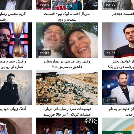
42:49
35:07
 قسمت هجدهم
سریال افسانه اوک نیو - قسمت
گریه محسن رضایی 
شصت و دوم
رشید 
00:59
01:21
از خواندن دختر
وقتی رضا فیاضی در بیمارستان
واکنش حسام منظو
برنامه فرمول یک!
عاشق همسرش شد!
عمل‌های زیبایی ب
عما
06:04
02:23
ن علیخانی به نام
توضیحات سردار سلیمانی درباره
آهنگ زیبای شیدا
جدید
عملیات کربلای 4 در حالا خورشید