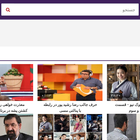
01:13
38:20
وک نیو - قسمت
حرف جالب رضا رشید پور در رابطه
معذرت خواهی رام
 سوم
با پنالتی مسی
کشتن پشه در برنام