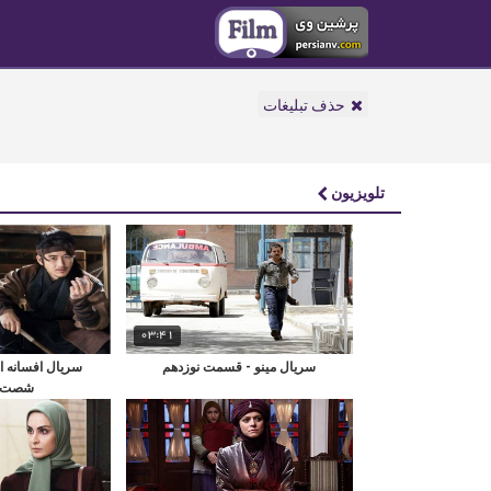
حذف تبلیغات
تلویزیون
03:41
سریال مینو - قسمت نوزدهم
سریال افسانه ا
شصت و