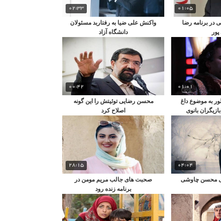
02:33
01:05
در برنامه رضا
واکنش علی ضیا به رفتاربد مسئولان
پور
دانشگاه آزاد
00:42
01:01
ر به موضوع داغ
محسن رضایی توئیتش را این گونه
ازیگران بانوی
اصلاح کرد
رت
28:15
04:04
یی محسن چاوشی
صحبت های جالب مریم مومن در
برنامه زنده رود