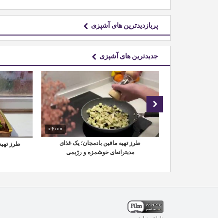
پربازدیدترین های آشپزی
جدیدترین های آشپزی
06:00
06:05
کم‌پر پنیری و
طرز تهیه مافین بادمجان؛ یک غذای
طرز تهیه
خانه
مدیترانه‌ای خوشمزه و رژیمی
طراحی سایت
و