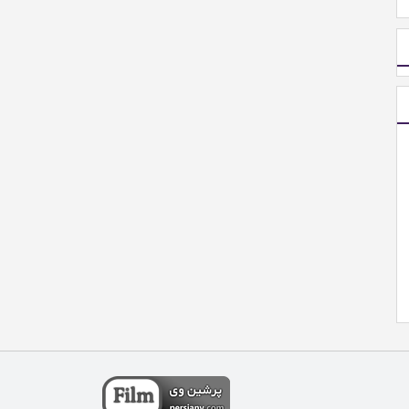
04:35
ساندویچ صبحانه سریع با پنیر و ژامبون
طرز تهیه ساندویچ تخم‌مرغی پنیری
و بسیار لذیذ