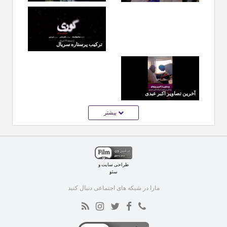
تمرین موسیقی
شده از فرزاد جمشیدی با
چشمان گریان
ترکیب پرستاره سریال
ِکوری ؛ مریلا زارعی و
امیر جعفری در کنار
جمعی از بازیگران مطرح
آخرین تصاویر اکبر عبدی
قبل از درگذشت؛
بیشتر
قاب‌هایی تلخ از روزهای
پایانی زندگی او
طراحی سایت
و
سئو
مارا در شبکه های اجتماعی دنبال کنید