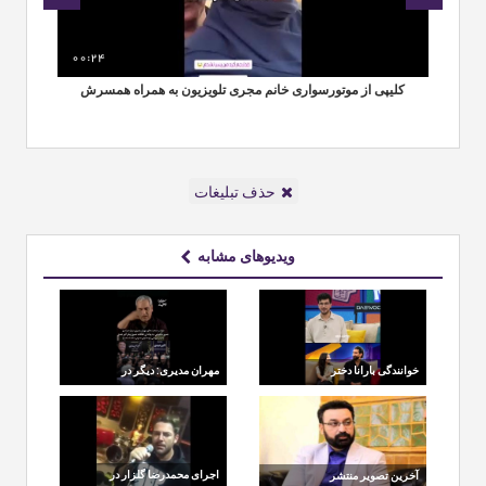
00:24
00
کلیپی از موتورسواری خانم مجری تلویزیون به همراه همسرش
حذف تبلیغات
ویدیوهای مشابه
خوانندگی بارانا دختر
مهران مدیری: دیگر در
علیرضا بیرانوند در برنامه
هیچ مراسم خاکسپاری
قیاسی
شرکت نمی‌کنم
اجرای محمدرضا گلزار در
آخرین تصویر منتشر