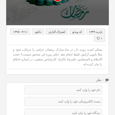
0
seconds
بازدید ۱۳۴۹
کد ویدئو
اشتراک گذاری
دانلود
۱۳۹۷/۰۳/۱۱
of
1
۱
minute,
8
ممکن است روزه دار، در ماه مبارک رمضان حرامی را مرتکب شود و
seconds
مثلا بانویی آرایش غلیظ انجام دهد. حکم روزه این شخص چیست؟ حجت
الاسلام و المسلمین علیرضا پاکنژاد کارشناس مذهبی، در اینباره احکام
را بیان کرده اند
۰ نظر