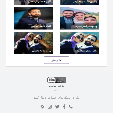
واکنش جالب توجه پلیس
کلیپی جنجالی از محسن
فدرال به اسلحه کشی
افشانی و همسرش
محسن افشانی
سویل در ترکیه
ویدیوی مراسم عروسی
اقدام عجیب محسن
جنجالی محسن افشانی و
افشانی در برنامه
سویل
رقص دونفره محسن
روز ولنتاین محسن
افشانی و همسرش
افشانی به همراه
بیشتر
سویل!
همسرش
طراحی سایت
و
سئو
مارا در شبکه های اجتماعی دنبال کنید