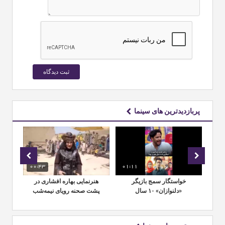
پربازدیدترین های سینما
00:43
01:11
02:
رای
خواستگار سمج بازیگر
هنرنمایی بهاره افشاری در
کن
یه
«دلنوازان» ۱۰ سال
پشت صحنه رویای نیمه‌شب
دست‌بردار نبود