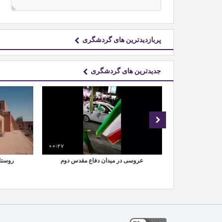
پربازدیدترین های گردشگری
جدیدترین های گردشگری
00:27
01:47
ُلیا مهریز یزد؛
عروسی در میدان دفاع مقدس دوم
روستا
س از بارش