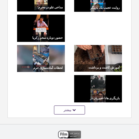
مداحی تتلو در محرم؛
روایت عجیب یک بازیگر
واکنش‌ها و حواشی تازه
از حاشیه‌ای که به
خواننده
خانواده‌اش رسید
حضور دوباره سحر زکریا
در سریال جدید مهران
مدیری؛ نشانه آشتی
آموزش کاشت و برداشت
لحظات آماده‌سازی حرم
کاهو در گلدان خانه
امام رضا(ع) برای وداع و
تدفین آقای شهید
بازیگری هانا غفوریان در
فیلم کلاغ
بیشتر