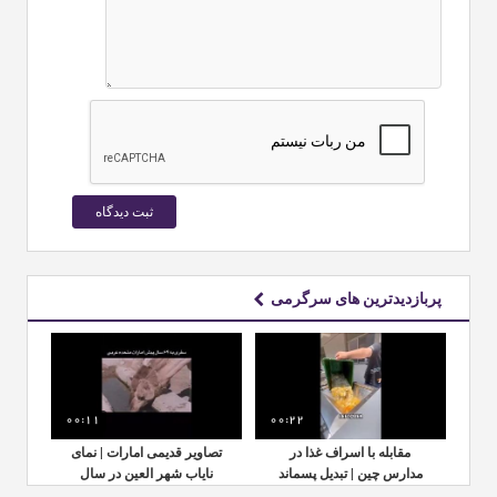
پربازدیدترین های سرگرمی
00:11
00:22
00:
مای
مقابله با اسراف غذا در
تصاویر قدیمی امارات | نمای
م
ل
مدارس چین | تبدیل پسماند
نایاب شهر العین در سال
مدا
غذایی به کود طبیعی
۱۹۶۲