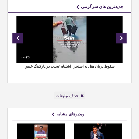
جدیدترین های سرگرمی
00:26
00
ی
سقوط دربان هتل به استخر | اشتباه عجیب در پارکینگ خیس
مق
حذف تبلیغات
ویدیوهای مشابه