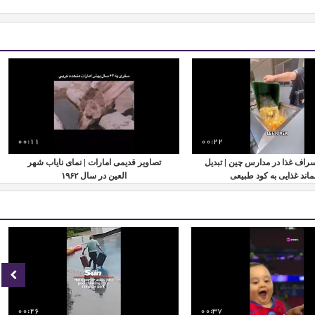
00:11
00:22
اسراف غذا در مدارس چین | تبدیل
تصاویر قدیمی امارات | نمای نایاب شهر
اند غذایی به کود طبیعی
العین در سال ۱۹۶۲
00:26
00:37