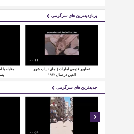
پربازدیدترین های سرگرمی
00:11
00:22
دارس چین | تبدیل
تصاویر قدیمی امارات | نمای نایاب شهر
مقابله با 
کود طبیعی
العین در سال ۱۹۶۲
پسم
جدیدترین های سرگرمی
00:54
01:35