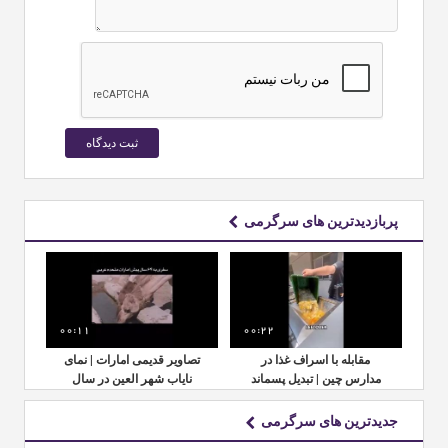
پربازدیدترین های سرگرمی
00:11
00:22
00:
مای
مقابله با اسراف غذا در
تصاویر قدیمی امارات | نمای
م
ل
مدارس چین | تبدیل پسماند
نایاب شهر العین در سال
مدا
غذایی به کود طبیعی
۱۹۶۲
جدیدترین های سرگرمی