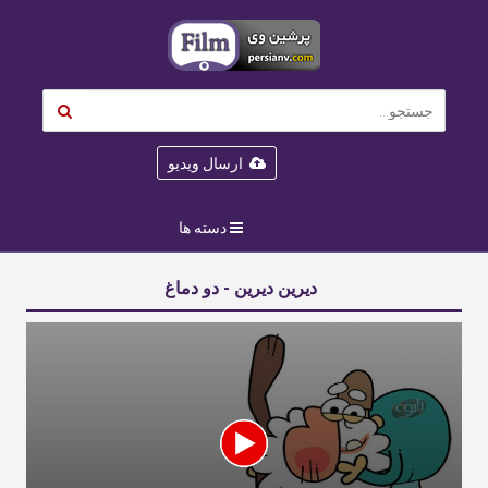
ارسال ویدیو
دسته ها
دیرین دیرین - دو دماغ