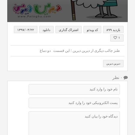
0
seconds
بازدید ۸۹۹
کد ویدئو
اشتراک گذاری
دانلود
۱۳۹۷/۰۳/۲۲
of
1
۱
minute,
7
طنز جالب دیگری از دیرین دیرین ؛ این قسمت : دو دماغ
seconds
دیرین دیرین
۰ نظر