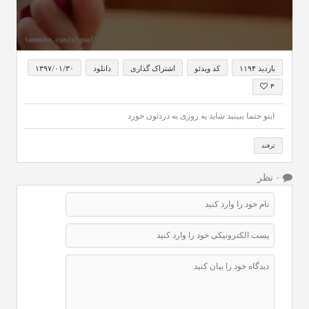
0
seconds
بازدید ۱۱۹۴
کد ویدئو
اشتراک گذاری
دانلود
۱۳۹۷/۰۱/۳۰
of
5
۴
minutes,
48
اینو حتما ببینید شاید یه روزی به دردتون خورد
seconds
ترفند
۰ نظر