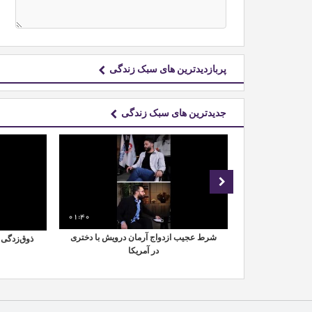
پربازدیدترین های سبک زندگی
جدیدترین های سبک زندگی
01:40
01:49
 دخترش در کانادا
شرط عجیب ازدواج آرمان درویش با دختری
ذوق‌زدگی د
در آمریکا