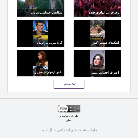
رجزخوانی الهام چرخنده
سکانس احساسی سریال
برای تهدیدات دونالد
«سرخدار» در فضای
ترامپ علیه ایران
مجازی وایرال شد
اشک‌های همسر اکبر
گریه مربی بیرانوند با
عبدی در آخرین بدرقه
یادآوری روزهای
این هنرمند
گارسونی این دروازه‌بان
نقش ارغوان در سریال
اعتراف احساسی میترا
زمانه و شهرت پریناز
رفیع؛ فقط چند ثانیه دیر
بیشتر
ایزدیار
رسیدم و پدرم رفت
طراحی سایت
و
سئو
مارا در شبکه های اجتماعی دنبال کنید