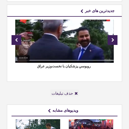
جدیدترین های خبر
00:10
00
ران
‏ روبوسیِ پزشکیان با نخست‌وزیر عراق
حر
حذف تبلیغات
ویدیوهای مشابه