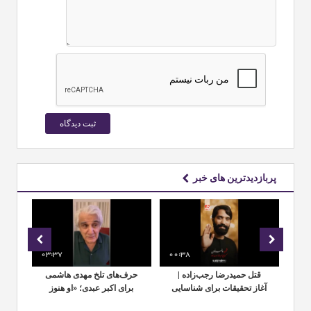
پربازدیدترین های خبر
03:37
00:38
00:
م
ه
قتل حمیدرضا رجب‌زاده |
حرف‌های تلخ مهدی هاشمی
آغاز تحقیقات برای شناسایی
برای اکبر عبدی؛ «او هنوز
و دستگیری عاملان
زنده است