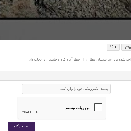
econds
۱
۱۳۹
f
inutes,
ه شده بود، سرنشینان قطار را از خطر آگاه کرد و جانشان را نجات داد.
4
econds
Volume
0%