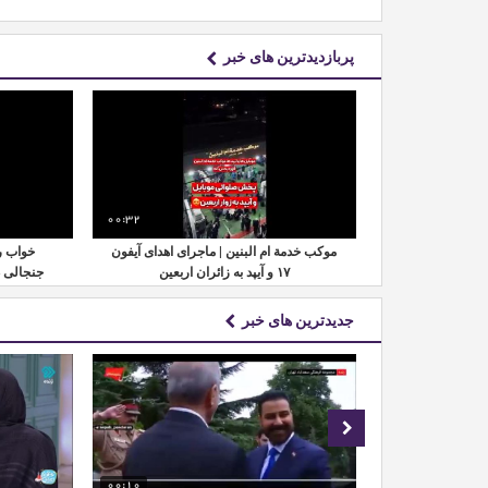
پربازدیدترین های خبر
00:32
00:24
موکب خدمة ام البنین | ماجرای اهدای آیفون
خواب ر
نه رسماً مشخص
۱۷ و آیپد به زائران اربعین
جنجالی 
جدیدترین های خبر
00:32
00:10