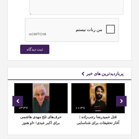
پربازدیدترین های خبر
03:37
00:38
00:
خوا
ه
قتل حمیدرضا رجب‌زاده |
حرف‌های تلخ مهدی هاشمی
| لح
آغاز تحقیقات برای شناسایی
برای اکبر عبدی؛ «او هنوز
و دستگیری عاملان
زنده است