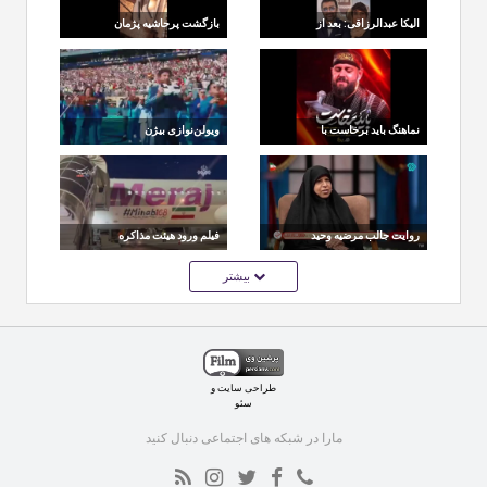
الیکا عبدالرزاقی: بعد از
بازگشت پرحاشیه پژمان
جنگ دهانم کج شد
جمشیدی با یک فیلم تازه؛
«دیازپام» در راه است
نماهنگ باید برخاست با
ویولن‌نوازی بیژن
صدای محسن محمدی
مرتضوی در فینال جام
پناه
جهانی
روایت جالب مرضیه وحید
فیلم ورود هیئت مذاکره
دستجردی از تولد ۱۱ نوه
کننده ایران به زوریخ
بیشتر
رهبر شهید
طراحی سایت
و
سئو
مارا در شبکه های اجتماعی دنبال کنید