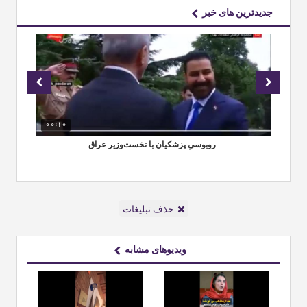
جدیدترین های خبر
00:10
00
ران
‏ روبوسیِ پزشکیان با نخست‌وزیر عراق
حر
حذف تبلیغات
ویدیوهای مشابه