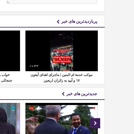
پربازدیدترین های خبر
00:32
00:24
موکب خدمة ام البنین | ماجرای اهدای آیفون
خواب ر
نه رسماً مشخص
۱۷ و آیپد به زائران اربعین
جنجالی 
جدیدترین های خبر