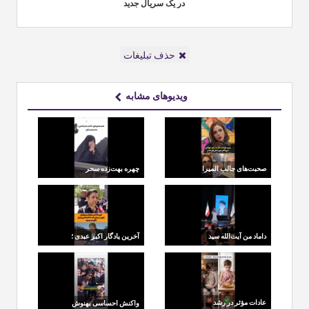
در یک سریال جدید
حذف تبلیغات
ویدیوهای مشابه
صحبت‌های جالب المیرا
چهره بهت‌زده سحر
دهقانی درباره آرزوی پدر
امامی در مراسم تشییع
داماد من آیت‌الله سید
آخرین یادگار اکبر عبدی ؛
مجتبی خامنه‌ای قبل از
سریال «سبزواران» که
اینکه به خواستگاری
خودش هرگز ندید
دخترم بیایند تافل
انگلیسی را گرفته بودند
عادات مؤثر در رشد
واکنش احساسی بهنوش