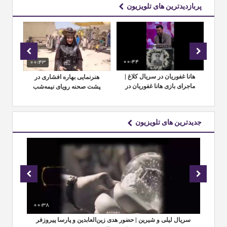
پربازدیدترین های تلویزیون
00:44
00:43
01:
هانا غفوریان در سریال کلاغ |
هنرنمایی بهاره افشاری در
م
ماجرای بازی هانا غفوریان در
پشت صحنه رویای نیمه‌شب
اف
اثر جدید محمدحسین
مهدویان
جدیدترین های تلویزیون
00:38
00
ر
سریال لیلی و شیرین | حضور هدی زین‌العابدین و پارسا پیروزفر
در