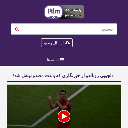
ارسال ویدیو
دسته ها
دلجویی رونالدو از خبرنگاری که باعث مصدومیتش شد!