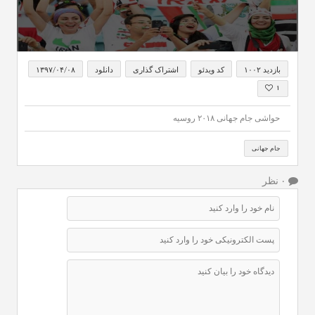
0
seconds
بازدید ۱۰۰۲
کد ویدئو
اشتراک گذاری
دانلود
۱۳۹۷/۰۴/۰۸
of
1
۱
minute,
49
حواشی جام جهانی ۲۰۱۸ روسیه
seconds
جام جهانی
۰ نظر