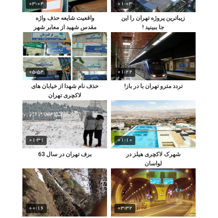
03:04
01:03
زیباترین پروژه تهران را این
واقعیت شایعه حذف واژه
جا ببینید !
مقدس شهید از معابر شهر
تهران چیست!؟
05:54
01:22
تردد مترو تهران با در باز!
حذف نام شهدا از خیابان های
لاکچری تهران
01:31
01:10
شهرک لاکچری هیلز در
برف تهران در سال 63
لواسان
00:16
03:32