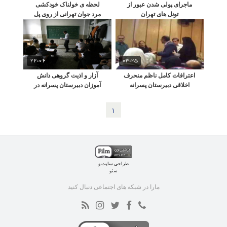
ماجرای پولی شدن عبور از
لحظه ی خولناک خودکشی
تونل های تهران
مرد جوان تهرانی از روی پل
22:06
03:25
اعترافات کامل ناظم منحرف
آزار و اذیت گروهی دانش
اخلاقی دبیرستان پسرانه
‎آموزان دبیرستان پسرانه در
غرب تهران
غرب تهران
١
طراحی سایت
و
سئو
مارا در شبکه های اجتماعی دنبال کنید