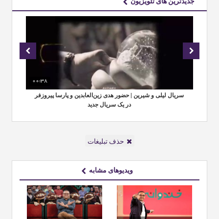
جدیدترین های تلویزیون
00:38
00
ر
سریال لیلی و شیرین | حضور هدی زین‌العابدین و پارسا پیروزفر
در
در یک سریال جدید
حذف تبلیغات
ویدیوهای مشابه