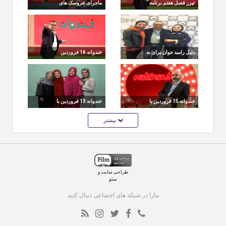
تیزر فصل هفتم برنامه
ماجرای عروسک های
تلویزیونی خندوانه با
حذف شده از خندوانه
مجری گری رامبد جوان
دلیل رامبد جوان برای به
خندوانه 16 فروردین
پایان رساندن خندوانه
اختتامیه فصل 7
خندوانه 15 فروردین با
خندوانه 13 فروردین با
حضور حبیب رضایی
حضور بهاره رهنما، بهناز
بیشتر
جعفری، لیلی رشیدی
طراحی سایت
و
سئو
مارا در شبکه های اجتماعی دنبال کنید