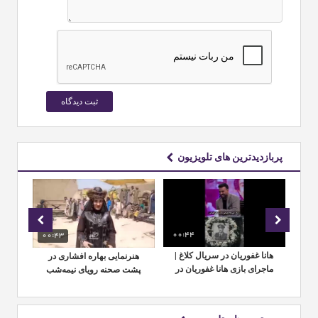
پربازدیدترین های تلویزیون
00:44
00:43
01:
هانا غفوریان در سریال کلاغ |
هنرنمایی بهاره افشاری در
م
ماجرای بازی هانا غفوریان در
پشت صحنه رویای نیمه‌شب
اف
اثر جدید محمدحسین
مهدویان