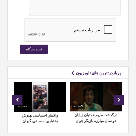
پربازدیدترین های تلویزیون
01:07
01:00
00:
درگذشت مریم همتیان | پایان
واکنش احساسی بهنوش
دو سال مبارزه بازیگر جوان
ی
بختیاری به سلفی‌بگیران
عمو
با سرطان