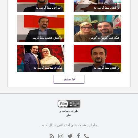
واکنش نیما کرمی به
اعتراض نیما کرمی به
ویدئوی حرکات
حواشی این روزهای
ورزشی‌اش در تلویزیون
هنرمندان!
که مسخره شد!
تیکه نیما کرمی به کوپنی
واکنش عجیب نیما کرمی
شدن کالاها
به هجوم مردم برای خرید
وسایل گران شده
واکنش نیما کرمی به
تیکه ی تند نیما کرمی به
اقدام ترامپ برعلیه سپاه
گلزار
بیشتر
طراحی سایت
و
سئو
مارا در شبکه های اجتماعی دنبال کنید