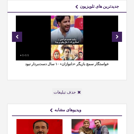
جدیدترین های تلویزیون
01:11
00
خواستگار سمج بازیگر «دلنوازان» ۱۰ سال دست‌بردار نبود
شوآ
حذف تبلیغات
ویدیوهای مشابه