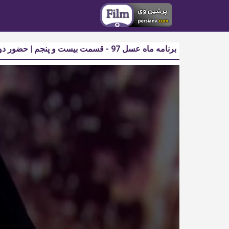
برنامه ماه عسل 97 - قسمت بیست و پنجم | حضور دو تن از آزادگان سرافراز ایران