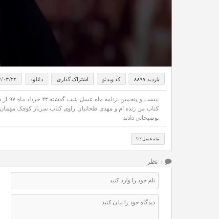
بازدید ۸۸۹۷
کد ویدئو
اشتراک گذاری
دانلود
۷/۰۳/۲۴
بیست و
کتاب من زنده ام و مهدی طحانیان راوی کتاب سرباز کوچک مهمان م
توضیحاتی دادند
ماه عسل 97
۰ نظر