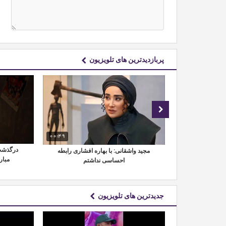
پربازدیدترین های تلویزیون
00:49
00:52
درگذشت 
سرنوشت باشو بعد از ۴۱ سال در دکه
مجید واشقانی: با بهاره افشاری رابطه
مبار
شی
احساسی نداشتم
جدیدترین های تلویزیون