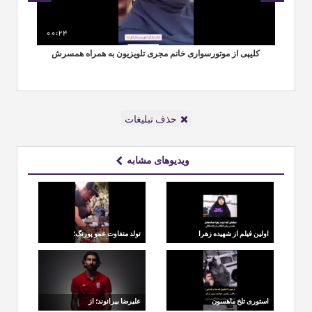
00:24
00
کلیپی از موتورسواری خانم مجری تلویزیون به همراه همسرش
حذف تبلیغات
ویدیوهای مشابه
اولین فیلم از شهیده زهرا
تولد متفاوت عمو پورنگ؛
حدادعادل همسر رهبر
ادای احترام به مادر در
انقلاب در فضای مجازی
سالروز ۵۴ سالگی
استوری تلخ ماهسون
علیرضا بیرانوند؛ از