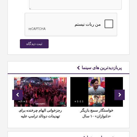
پربازدیدترین های سینما
02:01
01:11
01:
ش
خواستگار سمج بازیگر
رجزخوانی الهام چرخنده برای
کن
ن
«دلنوازان» ۱۰ سال
تهدیدات دونالد ترامپ علیه
دست‌بردار نبود
ایران