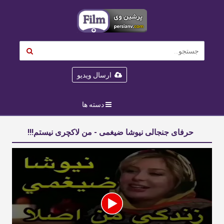
ارسال ویدیو
دسته ها
حرفای جنجالی نیوشا ضیغمی - من لاکچری نیستم!!!