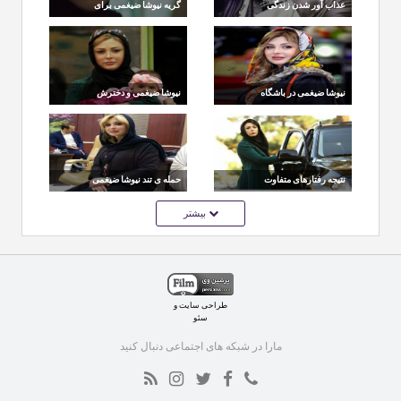
عذاب آور شدن زندگی
گریه نیوشا ضیغمی برای
خصوصی نیوشا ضیغمی و
مادر و دختر نوعروس
سایر سلبریتی ها
نیوشا ضیغمی در باشگاه
نیوشا ضیغمی و دخترش
در کلیپ تبلیغاتی
نتیجه رفتارهای متفاوت
حمله ی تند نیوشا ضیغمی
نیوشا ضیغمی با کودکان
به صدا و سیما
بیشتر
کار !
طراحی سایت
و
سئو
مارا در شبکه های اجتماعی دنبال کنید