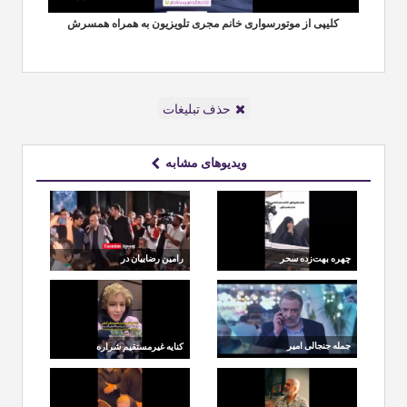
کلیپی از موتورسواری خانم مجری تلویزیون به همراه همسرش
حذف تبلیغات
ویدیوهای مشابه
چهره بهت‌زده سحر
رامین رضاییان در
امامی در مراسم تشییع و
فرودگاه: شما بامعرفت
وداع با رهبر شهید
ترین مردم هستید
جمله جنجالی امیر
کنایه غیرمستقیم شراره
جعفری در تیزر سریال
رخام به آزیتا حاجیان
کوری همه را کنجکاو کر