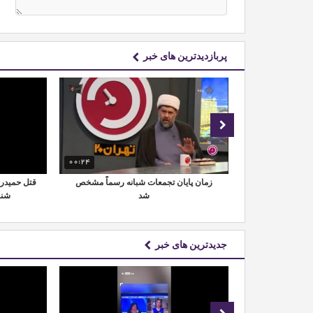
پربازدیدترین های خبر
00:17
00:24
زیونی | لحظه
زمان پایان تجمعات شبانه رسماً مشخص
قتل حمیدرض
رنامه صبحگاهی
شد
شنا
جدیدترین های خبر