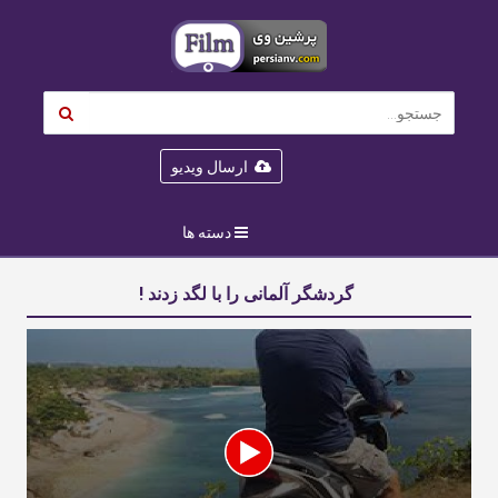
ارسال ویدیو
دسته ها
گردشگر آلمانی را با لگد زدند !