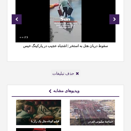
00:26
00
ی
سقوط دربان هتل به استخر | اشتباه عجیب در پارکینگ خیس
مق
حذف تبلیغات
ویدیوهای مشابه
فیلم کوتاه مثل یک راز با
حماسه میلیونی قم در
بازی الناز شاکردوست در
وداع با رهبر شهید؛