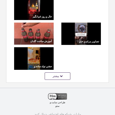
شبکه نمایش خانگی
بدرقه‌ای که تاریخ را رقم
زد
حال و روز غم‌انگیز
عموپورنگ در حرم امام
رضا (ع)
آموزش ساخت گلدان
تصاویر مراسم ختم
سیمانی با بطری نوشابه |
حمیدرضا دشتی، بازیگر
ایده خلاقانه برای حیاط و
«یوسف پیامبر»
بالکن
جشن تولد ساده و
خودمانی صبا راد برای
بیشتر
همسرش
طراحی سایت
و
سئو
مارا در شبکه های اجتماعی دنبال کنید