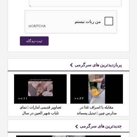
پربازدیدترین های سرگرمی
00:11
00:22
00:
مای
مقابله با اسراف غذا در
تصاویر قدیمی امارات | نمای
م
ل
مدارس چین | تبدیل پسماند
نایاب شهر العین در سال
مدا
غذایی به کود طبیعی
۱۹۶۲
جدیدترین های سرگرمی