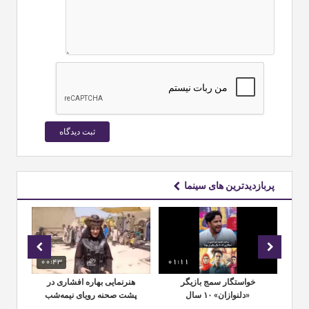
پربازدیدترین های سینما
00:43
01:11
02:
رای
خواستگار سمج بازیگر
هنرنمایی بهاره افشاری در
کن
یه
«دلنوازان» ۱۰ سال
پشت صحنه رویای نیمه‌شب
دست‌بردار نبود