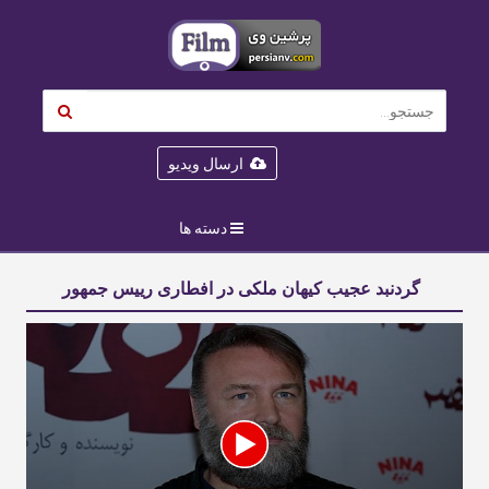
ارسال ویدیو
دسته ها
گردنبد عجیب کیهان ملکی در افطاری رییس جمهور