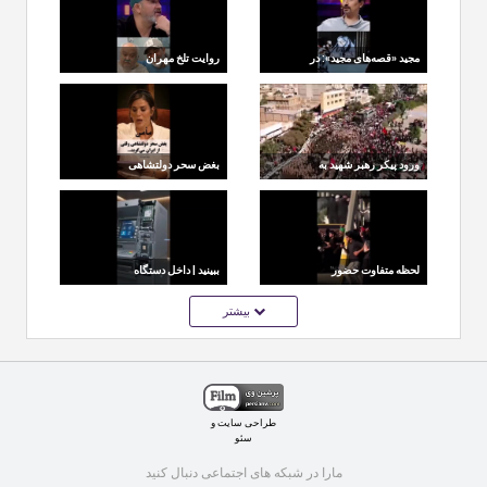
مجید «قصه‌های مجید»: در
روایت تلخ مهران
۴۸ سالگی بیکارم
غفوریان از لحظه‌ای که
اکبر عبدی «وا داد»
ورود پیکر رهبر شهید به
بغض سحر دولتشاهی
میان خیل عاشقان در
برای ایران
مشهد
لحظه متفاوت حضور
ببینید | داخل دستگاه
مداح محمود کریمی در
خودپرداز چه خبر است؟
بیشتر
تشییع پیکر رهبر شهید
نحوه کار ATM از نزدیک
طراحی سایت
و
سئو
مارا در شبکه های اجتماعی دنبال کنید