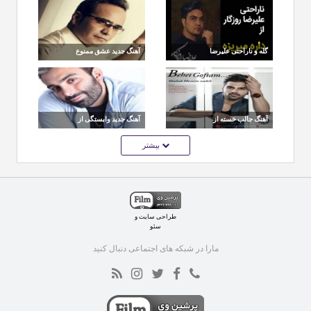
گله و ناراحتی علیرضا
آهنگ جدید عشق ممنوع
روزگار از داره می ریزه !
از شهرام شکوهی
آهنگ جالب خسته از
آهنگ جدید وابستگی از
تهران سانگ از شهاب
مسعود صادقلو
بیشتر
حسین زاده
طراحی سایت
و
سئو
مارا در شبکه های اجتماعی دنبال کنید