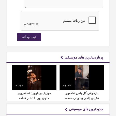
پربازدیدترین های موسیقی
01:12
02:07
01:
ین
بازخوانی گل یاس شادمهر
موزیک ویدئوی پتکه شروین
با
ه
عقیلی | اجرای دوباره قطعه
حاجی پور | انتشار قطعه
عقی
وت
پس از ۲۸ سال
جدید با حال‌وهوایی متفاوت
جدیدترین های موسیقی