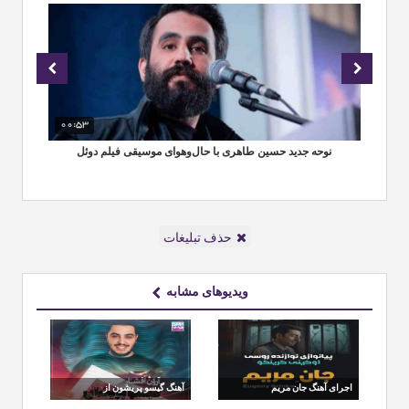
00:53
01
نوحه جدید حسین طاهری با حال‌وهوای موسیقی فیلم دوئل
حذف تبلیغات
ویدیوهای مشابه
اجرای آهنگ جان مریم
آهنگ گیسو پریشون از
توسط نوازنده روسی
آرون افشار