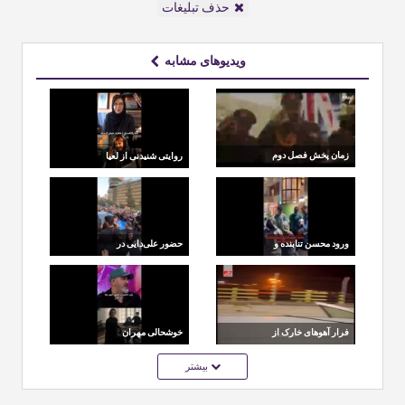
حذف تبلیغات
ویدیوهای مشابه
زمان پخش فصل دوم
روایتی شنیدنی از لعیا
سریال سووشون و
زنگنه درباره جمله
سریال کوری
ماندگار سمندریان
ورود محسن تنابنده و
حضور علی‌دایی در
ارسطو به جمع دختران
مراسم مرحوم اکبر
دارای معلولیت ذهنی و
عبدی
جسمی
فرار آهوهای خارک از
خوشحالی مهران
زیستگاهشان؛ پناه به
غفوریان از بازیگر شدن
بیشتر
خیابان‌ها از ترس انفجار
دخترش هانا