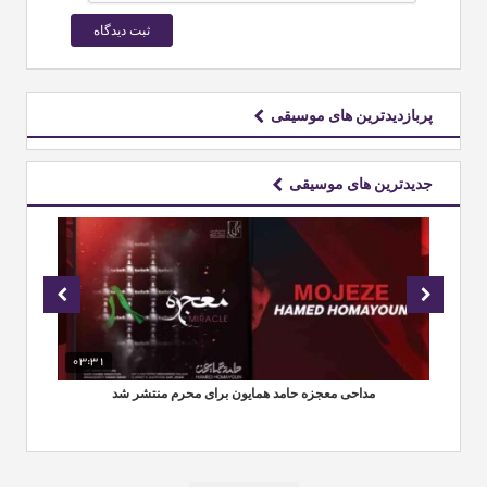
پربازدیدترین های موسیقی
جدیدترین های موسیقی
03:31
02
ب
مداحی معجزه حامد همایون برای محرم منتشر شد
هم