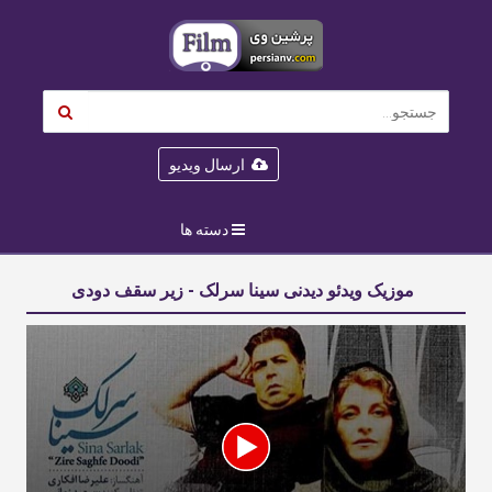
ارسال ویدیو
دسته ها
موزیک ویدئو دیدنی سینا سرلک - زیر سقف دودی